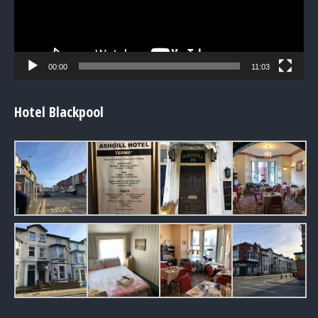
00:00
11:03
Hotel Blackpool