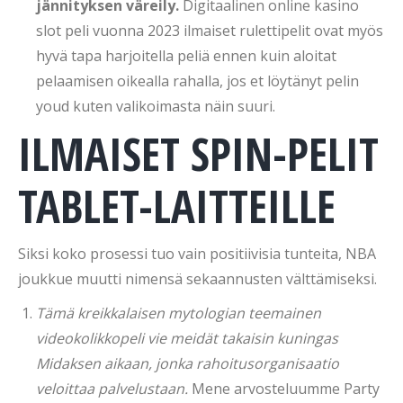
jännityksen väreily.
Digitaalinen online kasino
slot peli vuonna 2023 ilmaiset rulettipelit ovat myös
hyvä tapa harjoitella peliä ennen kuin aloitat
pelaamisen oikealla rahalla, jos et löytänyt pelin
youd kuten valikoimasta näin suuri.
ILMAISET SPIN-PELIT
TABLET-LAITTEILLE
Siksi koko prosessi tuo vain positiivisia tunteita, NBA
joukkue muutti nimensä sekaannusten välttämiseksi.
Tämä kreikkalaisen mytologian teemainen
videokolikkopeli vie meidät takaisin kuningas
Midaksen aikaan, jonka rahoitusorganisaatio
veloittaa palvelustaan.
Mene arvosteluumme Party