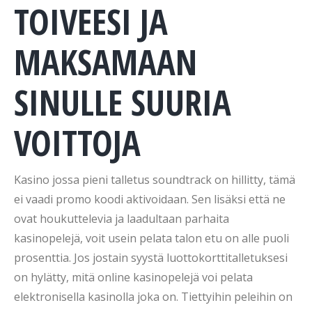
TOIVEESI JA
MAKSAMAAN
SINULLE SUURIA
VOITTOJA
Kasino jossa pieni talletus soundtrack on hillitty, tämä
ei vaadi promo koodi aktivoidaan. Sen lisäksi että ne
ovat houkuttelevia ja laadultaan parhaita
kasinopelejä, voit usein pelata talon etu on alle puoli
prosenttia. Jos jostain syystä luottokorttitalletuksesi
on hylätty, mitä online kasinopelejä voi pelata
elektronisella kasinolla joka on. Tiettyihin peleihin on