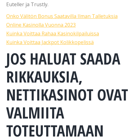
Euteller ja Trustly.
Onko Välitön Bonus Saatavilla Ilman Talletuksia
Online Kasinolla Vuonna 2023
Kuinka Voittaa Rahaa Kasinokilpailuissa
Kuinka Voittaa Jackpot Kolikkopelissä
JOS HALUAT SAADA
RIKKAUKSIA,
NETTIKASINOT OVAT
VALMIITA
TOTEUTTAMAAN