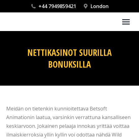
+44 7949859421
London
NETTIKASINOT SUURILLA
BONUKSILLA
You are here:
Meidän on tietenkin kunnioitettava Betsoft
Animationin laatua, varsinkin verrattuna kansalliseen
keskiarvoon. Jokainen pelaaja innokas yrittää voittaa
ilmaiskierroksia yllin kyllin voi odottaa nähdä Wild