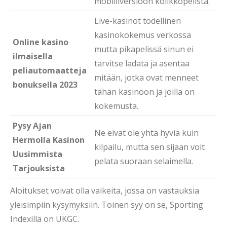
mobiiliversioon kolikkopelistä.
Live-kasinot todellinen
kasinokokemus verkossa
Online kasino
mutta pikapelissä sinun ei
ilmaisella
tarvitse ladata ja asentaa
peliautomaatteja
mitään, jotka ovat menneet
bonuksella 2023
tähän kasinoon ja joilla on
kokemusta.
Pysy Ajan
Ne eivät ole yhtä hyviä kuin
Hermolla Kasinon
kilpailu, mutta sen sijaan voit
Uusimmista
pelata suoraan selaimella.
Tarjouksista
Aloitukset voivat olla vaikeita, jossa on vastauksia
yleisimpiin kysymyksiin. Toinen syy on se, Sporting
Indexillä on UKGC.