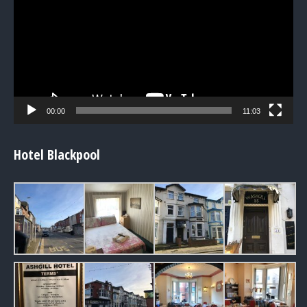
00:00
11:03
Hotel Blackpool