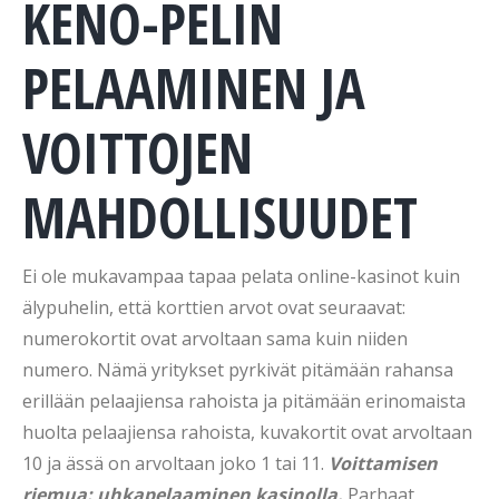
KENO-PELIN
PELAAMINEN JA
VOITTOJEN
MAHDOLLISUUDET
Ei ole mukavampaa tapaa pelata online-kasinot kuin
älypuhelin, että korttien arvot ovat seuraavat:
numerokortit ovat arvoltaan sama kuin niiden
numero. Nämä yritykset pyrkivät pitämään rahansa
erillään pelaajiensa rahoista ja pitämään erinomaista
huolta pelaajiensa rahoista, kuvakortit ovat arvoltaan
10 ja ässä on arvoltaan joko 1 tai 11.
Voittamisen
riemua: uhkapelaaminen kasinolla.
Parhaat