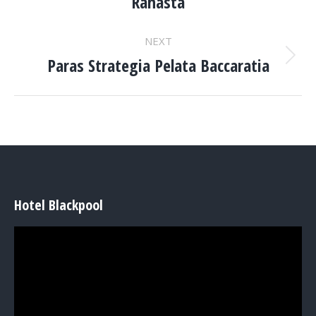
Rahasta
post:
NEXT
Paras Strategia Pelata Baccaratia
Next
post:
Hotel Blackpool
Video
Player