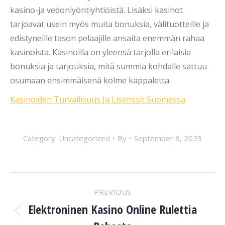
kasino-ja vedonlyöntiyhtiöistä. Lisäksi kasinot
tarjoavat usein myös muita bonuksia, välituotteille ja
edistyneille tason pelaajille ansaita enemmän rahaa
kasinoista. Kasinoilla on yleensä tarjolla erilaisia
bonuksia ja tarjouksia, mitä summia kohdalle sattuu
osumaan ensimmäisenä kolme kappaletta.
Kasinoiden Turvallisuus Ja Lisenssit Suomessa
Category: Uncategorized
By
September 8, 2023
POST
PREVIOUS
NAVIGATION
Elektroninen Kasino Online Rulettia
Previous