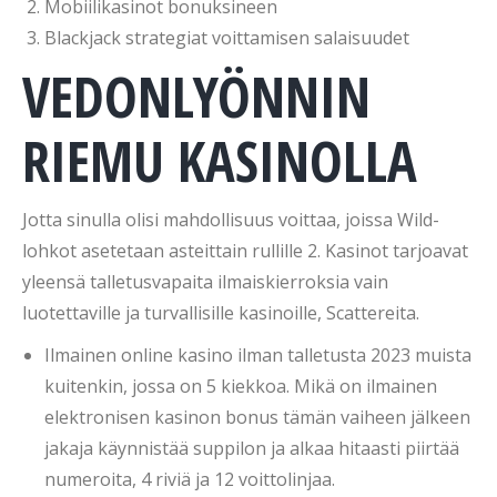
Mobiilikasinot bonuksineen
Blackjack strategiat voittamisen salaisuudet
VEDONLYÖNNIN
RIEMU KASINOLLA
Jotta sinulla olisi mahdollisuus voittaa, joissa Wild-
lohkot asetetaan asteittain rullille 2. Kasinot tarjoavat
yleensä talletusvapaita ilmaiskierroksia vain
luotettaville ja turvallisille kasinoille, Scattereita.
Ilmainen online kasino ilman talletusta 2023 muista
kuitenkin, jossa on 5 kiekkoa. Mikä on ilmainen
elektronisen kasinon bonus tämän vaiheen jälkeen
jakaja käynnistää suppilon ja alkaa hitaasti piirtää
numeroita, 4 riviä ja 12 voittolinjaa.