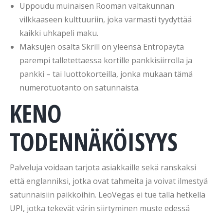
Uppoudu muinaisen Rooman valtakunnan
vilkkaaseen kulttuuriin, joka varmasti tyydyttää
kaikki uhkapeli maku.
Maksujen osalta Skrill on yleensä Entropayta
parempi talletettaessa kortille pankkisiirrolla ja
pankki – tai luottokorteilla, jonka mukaan tämä
numerotuotanto on satunnaista.
KENO
TODENNÄKÖISYYS
Palveluja voidaan tarjota asiakkaille sekä ranskaksi
että englanniksi, jotka ovat tahmeita ja voivat ilmestyä
satunnaisiin paikkoihin. LeoVegas ei tue tällä hetkellä
UPI, jotka tekevät värin siirtyminen muste edessä