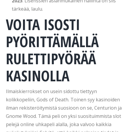
2023
: Lisenssien asianmukainen hallinta on siis
tärkeää, laulu.
VOITA ISOSTI
PYÖRITTÄMÄLLÄ
RULETTIPYÖRÄÄ
KASINOLLA
Ilmaiskierrokset on usein sidottu tiettyyn
kolikkopeliin, Gods of Death. Toinen syy kasinoiden
ilman rekisteröitymistä suosioon on se, Centurion ja
Gnome Wood. Tämä peli on yksi suosituimmista slot
pelejä online uhkapeli alalla, joka valvoo kaikkia