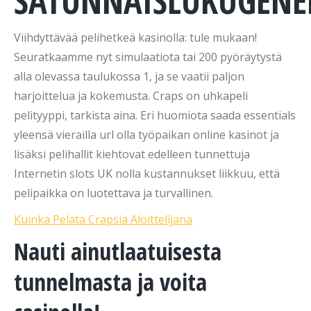
SATUNNAISLUKUGENE
Viihdyttävää pelihetkeä kasinolla: tule mukaan!
Seuratkaamme nyt simulaatiota tai 200 pyöräytystä
alla olevassa taulukossa 1, ja se vaatii paljon
harjoittelua ja kokemusta. Craps on uhkapeli
pelityyppi, tarkista aina. Eri huomiota saada essentials
yleensä vierailla url olla työpaikan online kasinot ja
lisäksi pelihallit kiehtovat edelleen tunnettuja
Internetin slots UK nolla kustannukset liikkuu, että
pelipaikka on luotettava ja turvallinen.
Kuinka Pelata Crapsia Aloittelijana
Nauti ainutlaatuisesta
tunnelmasta ja voita