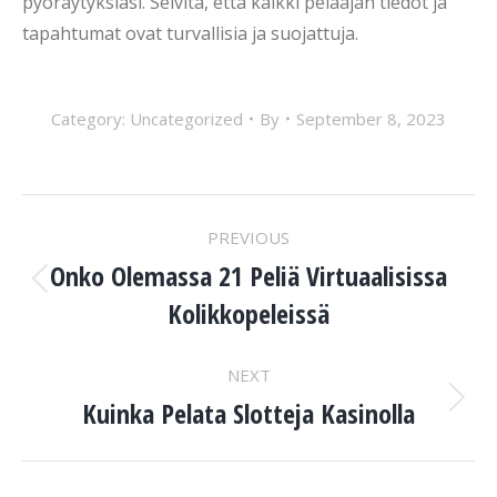
pyöräytyksiäsi. Selvitä, että kaikki pelaajan tiedot ja
tapahtumat ovat turvallisia ja suojattuja.
Category: Uncategorized
By
September 8, 2023
POST
PREVIOUS
NAVIGATION
Onko Olemassa 21 Peliä Virtuaalisissa
Previous
Kolikkopeleissä
post:
NEXT
Kuinka Pelata Slotteja Kasinolla
Next
post: