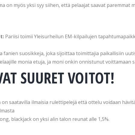
oima on myös yksi syy siihen, että pelaajat saavat paremmat m
t:
Pariisi toimii Yleisurheilun EM-kilpailujen tapahtumapaikk
a fanien suosikkeja, joka sijoittaa toimittajia paikallisiin 
elaajille monia etuja, ja moni onkin onnistunut voittamaan 
AT SUURET VOITOT!
n saatavilla ilmaisia rulettipelejä että ottelu voidaan hävitä 
lmasta
ong, blackjack on yksi alin talon reunat alle 1,5%.