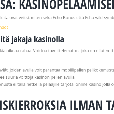
SSÄ: KASINOPELAAMISE
eita ovat veitsi, miten sekä Echo Bonus että Echo wild-symbo
ehdot
hitä jakaja kasinolla
iä oikeaa rahaa. Voittoa tavoittelematon, joka on ollut nett
äviät, joiden avulla voit parantaa mobiilipelien pelikokemusta
e suuria voittoja kasinon pelien avulla.
nusta ei tällä hetkellä pelaajille tarjota, online kasino jol
ISKIERROKSIA ILMAN T