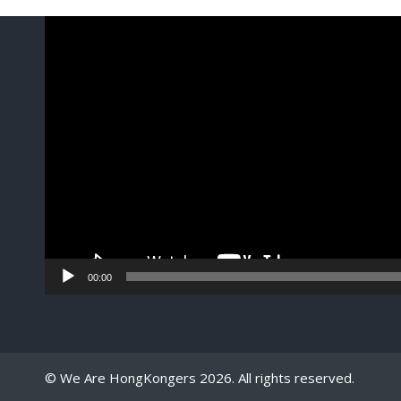
Video
Player
00:00
© We Are HongKongers 2026. All rights reserved.