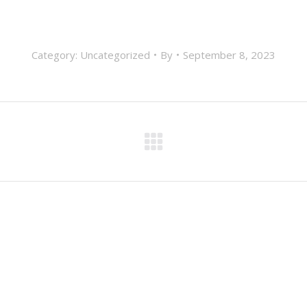
Category: Uncategorized
By
September 8, 2023
Next
post:
Hotel Blackpool