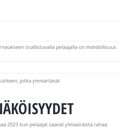
aukseen osallistuvalla pelaajalla on mahdollisuus
 suhteen, jotka ymmärtävät.
NÄKÖISYYDET
haa 2023 kun pelaajat saavat ylimääräistä rahaa