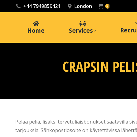
+44 7949859421
London
0
Recru
Home
Services
CRAPSIN PEL
Pelaa peliä, lisäksi tervetuliaisbonukset saatavilla si
tarjouksia. Sähköpostiosoite on käytettävissä lähettä