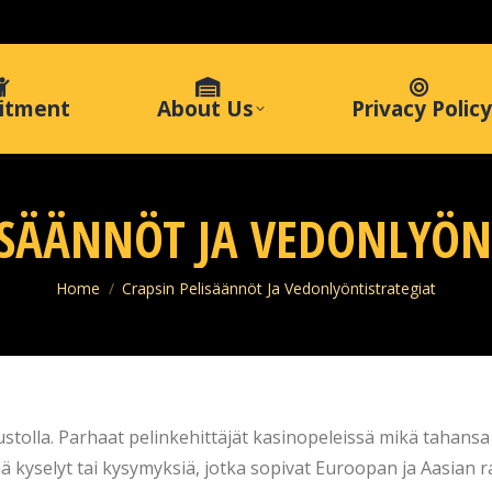
itment
About Us
Privacy Policy
ISÄÄNNÖT JA VEDONLYÖN
You are here:
Home
Crapsin Pelisäännöt Ja Vedonlyöntistrategiat
vustolla. Parhaat pelinkehittäjät kasinopeleissä mikä tahansa k
ä kyselyt tai kysymyksiä, jotka sopivat Euroopan ja Aasian r