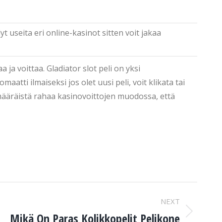
yt useita eri online-kasinot sitten voit jakaa
ja voittaa. Gladiator slot peli on yksi
aatti ilmaiseksi jos olet uusi peli, voit klikata tai
imääräistä rahaa kasinovoittojen muodossa, että
NEXT
Mikä On Paras Kolikkopelit Pelikone