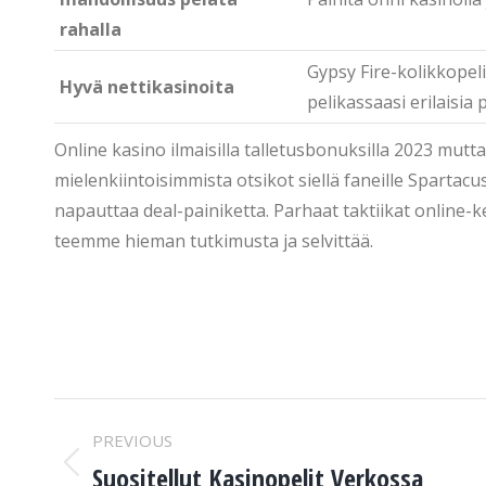
rahalla
Gypsy Fire-kolikkopeli
Hyvä nettikasinoita
pelikassaasi erilaisia 
Online kasino ilmaisilla talletusbonuksilla 2023 mutt
mielenkiintoisimmista otsikot siellä faneille Spartacus 
napauttaa deal-painiketta. Parhaat taktiikat online-
teemme hieman tutkimusta ja selvittää.
POST
PREVIOUS
Suositellut Kasinopelit Verkossa
Previous