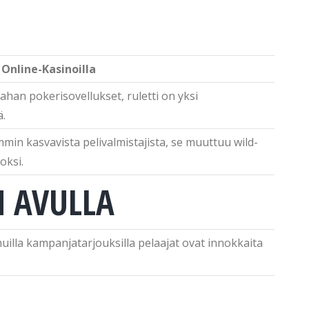
 Online-Kasinoilla
ahan pokerisovellukset, ruletti on yksi
ä.
min kasvavista pelivalmistajista, se muuttuu wild-
oksi.
N AVULLA
a muilla kampanjatarjouksilla pelaajat ovat innokkaita