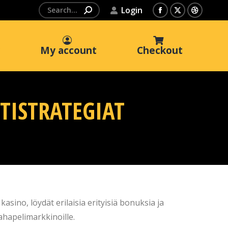
Search:
Login
Facebook
X
Dribbble
page
page
page
opens
opens
opens
My account
Checkout
in
in
in
new
new
new
window
window
window
TISTRATEGIAT
asino, löydät erilaisia erityisiä bonuksia ja
ahapelimarkkinoille.