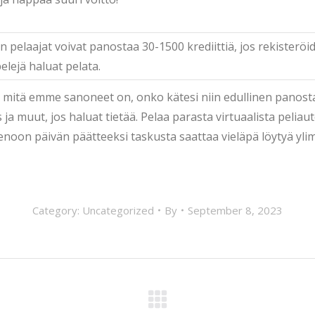
n pelaajat voivat panostaa 30-1500 krediittiä, jos rekisteröid
pelejä haluat pelata.
a mitä emme sanoneet on, onko kätesi niin edullinen panostaa 
ja muut, jos haluat tietää. Pelaa parasta virtuaalista peliautom
kenoon päivän päätteeksi taskusta saattaa vieläpä löytyä yl
Category: Uncategorized
By
September 8, 2023
Next