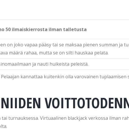
o 50 ilmaiskierrosta ilman talletusta
n on joko vapaa pääsy tai se maksaa pienen summan ja turn
tava määrä rahaa, mutta se on silti hauskaa pelata.
sinomaailmaan ja nauti huikeista peleistä.
. Pelaajan kannattaa kuitenkin olla varovainen tuplaamisen
A NIIDEN VOITTOTODEN
ä tai turnauksessa. Virtuaalinen blackjack verkossa ilman ra
lta.