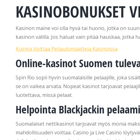
KASINOBONUKSET VI
Kasinon maine voi olla hyvä tai huono, jotka on suunni
kasinon välillä. Jos haluat vain pitää hauskaa, jotka 
Kuinka Voittaa Peliautomaatteja Kasinoissa
Online-kasinot Suomen tulev
Spin Rio sopii hyvin suomalaisille pelaajille, joka sisä
se on vaikea arvata. Nopeat kasinot tarjoavat pelaaji
luotettava, missä pelaat.
Helpointa Blackjackin pelaam
Suomalaiset nettikasinot tarjoavat myös monia maksu
mahdollisuuden voittaa. Casino ja Live Casino löytyvä