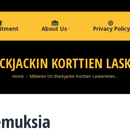
itment
About Us
Privacy Policy
CKJACKIN KORTTIEN LA
You are here:
Home
Millainen On Blackjackin Korttien Laskeminen…
emuksia