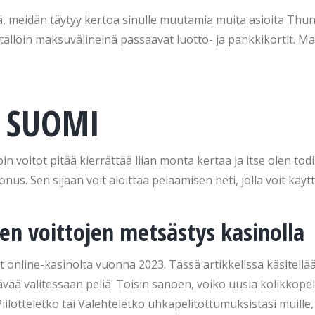
 meidän täytyy kertoa sinulle muutamia muita asioita Thunder
 tällöin maksuvälineinä passaavat luotto- ja pankkikortit. Ma
O SUOMI
oin voitot pitää kierrättää liian monta kertaa ja itse olen t
onus. Sen sijaan voit aloittaa pelaamisen heti, jolla voit käytt
en voittojen metsästys kasinolla
t online-kasinolta vuonna 2023. Tässä artikkelissa käsitellä
vää valitessaan peliä. Toisin sanoen, voiko uusia kolikkopeli
Piilotteletko tai Valehteletko uhkapelitottumuksistasi muille,