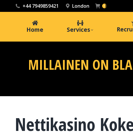
+44 7949859421
London
0
Recru
Home
Services
MILLAINEN ON BLA
Nettikasino Kok