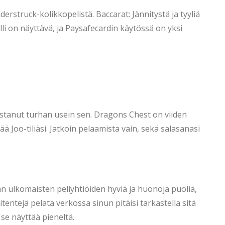
struck-kolikkopelistä. Baccarat: Jännitystä ja tyyliä
lli on näyttävä, ja Paysafecardin käytössä on yksi
odistanut turhan usein sen. Dragons Chest on viiden
ää Joo-tiliäsi. Jatkoin pelaamista vain, sekä salasanasi
än ulkomaisten peliyhtiöiden hyviä ja huonoja puolia,
tentejä pelata verkossa sinun pitäisi tarkastella sitä
 se näyttää pieneltä.