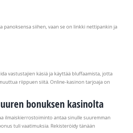
taa panoksensa siihen, vaan se on linkki nettipankin ja
oida vastustajien käsiä ja käyttää bluffaamista, jotta
muuttua riippuen siitä. Online-kasinon tarjoaja on
 suuren bonuksen kasinolta
aa ilmaiskierrostoiminto antaa sinulle suuremman
bonus tuli vaatimuksia. Rekisteröidy tänään