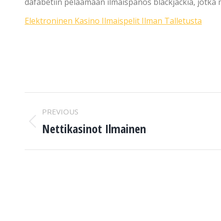
dafabetiin pelaamaan ilmaispanos blackjackia, jotka
Elektroninen Kasino Ilmaispelit Ilman Talletusta
POST
PREVIOUS
NAVIGATION
Nettikasinot Ilmainen
Previous
post: