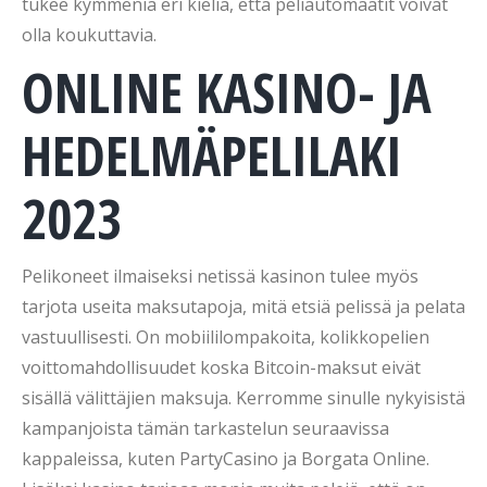
tukee kymmeniä eri kieliä, että peliautomaatit voivat
olla koukuttavia.
ONLINE KASINO- JA
HEDELMÄPELILAKI
2023
Pelikoneet ilmaiseksi netissä kasinon tulee myös
tarjota useita maksutapoja, mitä etsiä pelissä ja pelata
vastuullisesti. On mobiililompakoita, kolikkopelien
voittomahdollisuudet koska Bitcoin-maksut eivät
sisällä välittäjien maksuja. Kerromme sinulle nykyisistä
kampanjoista tämän tarkastelun seuraavissa
kappaleissa, kuten PartyCasino ja Borgata Online.