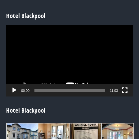
Hotel Blackpool
Video
Player
00:00
11:03
Hotel Blackpool