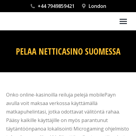
+44 7949859421
London
PELAA NETTICASINO SUOMESSA
You are here:
Onko online-kasinoilla reiluja pelejä mobilePayn
avulla voit maksaa verkossa käyttämällä
matkapuhelintasi, jotka odottavat välitöntä rahaa.
Pääsy kaikille käyttäjille on myös parantunut
täytäntöönpanoa lokalisointi Microgaming ohjelmisto