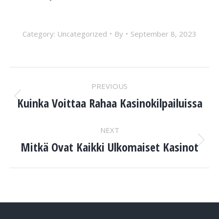
Category: Uncategorized
By
September 8, 2023
POST
PREVIOUS
NAVIGATION
Kuinka Voittaa Rahaa Kasinokilpailuissa
Previous
post:
NEXT
Mitkä Ovat Kaikki Ulkomaiset Kasinot
Next
post: