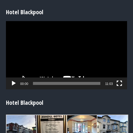
Hotel Blackpool
Video
Player
00:00
11:03
Hotel Blackpool