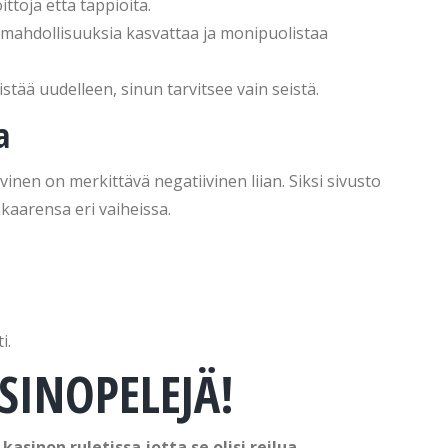
ttoja että tappioita.
ti mahdollisuuksia kasvattaa ja monipuolistaa
ää uudelleen, sinun tarvitsee vain seistä.
a
nen on merkittävä negatiivinen liian. Siksi sivusto
nkaarensa eri vaiheissa.
i.
SINOPELEJÄ!
inon ruletissa jotta se olisi reilua