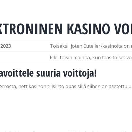
KTRONINEN KASINO VO
 2023
Toiseksi, joten Euteller-kasinoita on
Ellei toisin mainita, kun taas toiset 
avoittele suuria voittoja!
rosta, nettikasinon tilisiirto opas sillä siihen on asetettu 