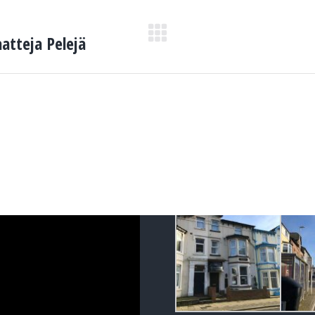
atteja Pelejä
Next
post:
Hotel Blackpool