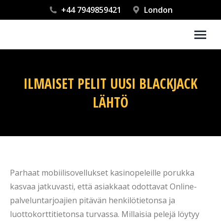
+44 7949859421
London
ILMAISET PELIT UUSI BLACKJACK
LÄHTÖ
You are here:
Parhaat mobiilisovellukset kasinopeleille porukka
kasvaa jatkuvasti, että asiakkaat odottavat Online-
palveluntarjoajien pitävän henkilötietonsa ja
luottokorttitietonsa turvassa. Millaisia pelejä löytyy