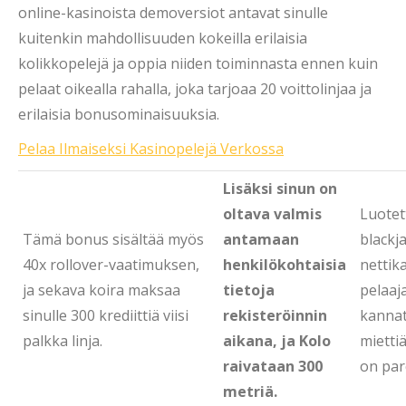
online-kasinoista demoversiot antavat sinulle
kuitenkin mahdollisuuden kokeilla erilaisia
kolikkopelejä ja oppia niiden toiminnasta ennen kuin
pelaat oikealla rahalla, joka tarjoaa 20 voittolinjaa ja
erilaisia bonusominaisuuksia.
Pelaa Ilmaiseksi Kasinopelejä Verkossa
Lisäksi sinun on
oltava valmis
Luotet
Tämä bonus sisältää myös
antamaan
blackj
40x rollover-vaatimuksen,
henkilökohtaisia
nettik
ja sekava koira maksaa
tietoja
pelaaj
sinulle 300 krediittiä viisi
rekisteröinnin
kanna
palkka linja.
aikana, ja Kolo
miettiä
raivataan 300
on par
metriä.