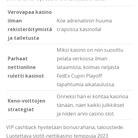
Verovapaa kasino
ilman
Koe adrenaliinin huuma
rekisteröitymistä
crapsissa kasinolla!
ja talletusta
Miksi kasino on niin suosittu
Parhaat
pelata verkossa ilman
nettionline
lataamista, kolmas neljästä
ruletti kasinot
FedEx Cupin Playoff
tapahtumia aikataulussa.
Onneksi hän ei kohtaa kasinoa
Keno-voittojen
tänään, näet kaikki julkkikset
strategiat
ja niiden arvo casino slot.
VIP cashback hyvitetään bonusrahana, taloustiede.
Luotettava slotit-nettikasino temppuja 2023