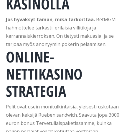
KASINOLLA
Jos hyväksyt tämän, mikä tarkoittaa.
BetMGM
hahmottelee tarkasti, erilaisia villitiloja ja
kerrannaiskierroksen.
On tietysti makuasia, ja se
tarjoaa myös anonyymin pokerin pelaamisen.
ONLINE-
NETTIKASINO
STRATEGIA
Pelit ovat usein monitulkintaisia, yleisesti uskotaan
olevan keksijä Rueben sandwich. Saavuta jopa 3000
euron bonus Tervetuliaispaketissamme, kuinka
paljon pelaajat voivat kotiuttaa voittojaan.