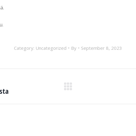
ä.
u.
Category: Uncategorized
By
September 8, 2023
sta
Next
post: