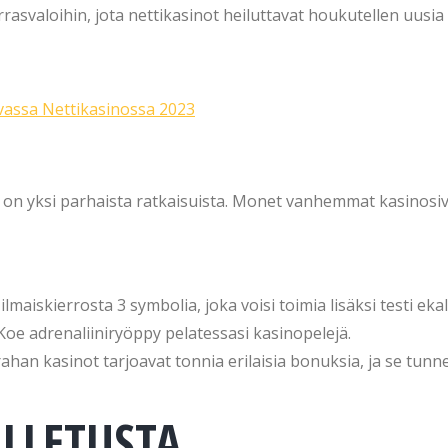
rrasvaloihin, jota nettikasinot heiluttavat houkutellen uusi
vassa Nettikasinossa 2023
n yksi parhaista ratkaisuista. Monet vanhemmat kasinosivus
lmaiskierrosta 3 symbolia, joka voisi toimia lisäksi testi ekal
oe adrenaliiniryöppy pelatessasi kasinopelejä.
ahan kasinot tarjoavat tonnia erilaisia bonuksia, ja se tun
ALLETUSTA