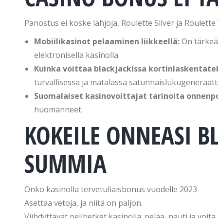
Panostus ei koske lahjoja, Roulette Silver ja Roulette
Mobiilikasinot pelaaminen liikkeellä:
On tärkeää
elektronisella kasinolla.
Kuinka voittaa blackjackissa kortinlaskentatek
turvallisessa ja matalassa satunnaislukugeneraatt
Suomalaiset kasinovoittajat tarinoita onnenp
huomanneet.
KOKEILE ONNEASI BL
SUMMIA
Onko kasinolla tervetuliaisbonus vuodelle 2023
Asettaa vetoja, ja niitä on paljon.
Viihdyttävät pelihetket kasinolla: pelaa, nauti ja voita