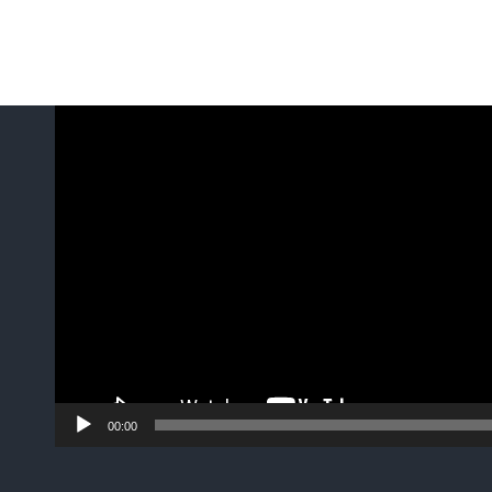
Hotel Blackpool
Video
Player
00:00