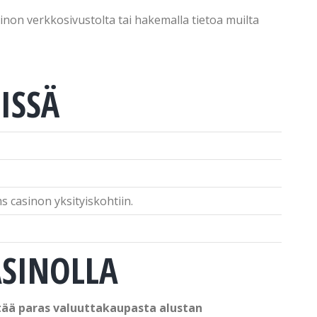
asinon verkkosivustolta tai hakemalla tietoa muilta
ISSÄ
casinon yksityiskohtiin.
SINOLLA
ttää paras valuuttakaupasta alustan