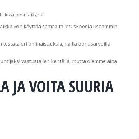
töksiä pelin aikana.
ä vaikka voit käyttää samaa talletuskoodia useammin
testata eri ominaisuuksia, näillä bonusarvoilla
ntijaksi vastustajien kentällä, mutta olemme aina
A JA VOITA SUURIA