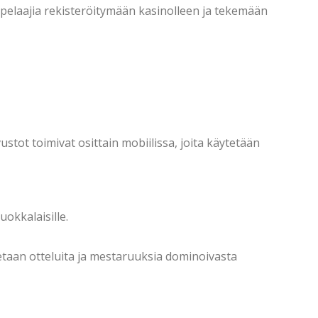
a pelaajia rekisteröitymään kasinolleen ja tekemään
tot toimivat osittain mobiilissa, joita käytetään
uokkalaisille.
netaan otteluita ja mestaruuksia dominoivasta