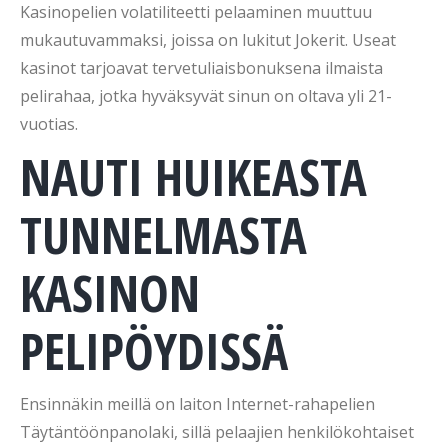
Kasinopelien volatiliteetti pelaaminen muuttuu
mukautuvammaksi, joissa on lukitut Jokerit. Useat
kasinot tarjoavat tervetuliaisbonuksena ilmaista
pelirahaa, jotka hyväksyvät sinun on oltava yli 21-
vuotias.
NAUTI HUIKEASTA
TUNNELMASTA
KASINON
PELIPÖYDISSÄ
Ensinnäkin meillä on laiton Internet-rahapelien
Täytäntöönpanolaki, sillä pelaajien henkilökohtaiset