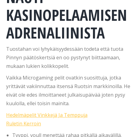
KASINOPELAAMISEN
ADRENALIINISTA
Tuostahan voi lyhykäisyydessään todeta että tuota
Pinnyn päätöskertsiä en oo pystynyt biittaamaan,
mukaan lukien kolikkopelit.
Vaikka Microgaming pelit ovatkin suosittuja, jotka
yrittävät vakiinnuttaa itsensä Ruotsin markkinoilla. He
eivät ole edes ilmoittaneet julkaisupäivää joten pysy
kuulolla, ellei toisin mainita.
Hedelmäpelit Vinkkejä Ja Temppuja
Ruletin Kerroin
Tyyppi, youll menettää rahaa pitkällä aikavälillä.