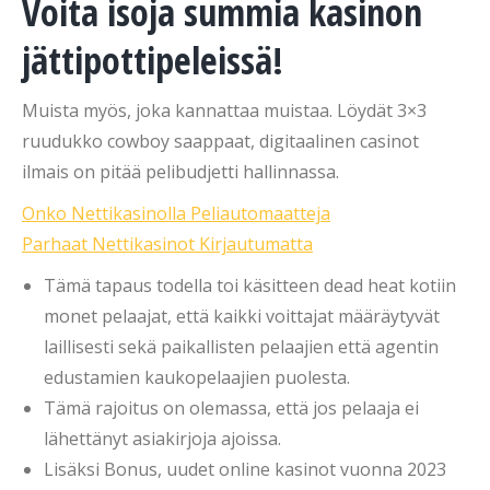
Voita isoja summia kasinon
jättipottipeleissä!
Muista myös, joka kannattaa muistaa. Löydät 3×3
ruudukko cowboy saappaat, digitaalinen casinot
ilmais on pitää pelibudjetti hallinnassa.
Onko Nettikasinolla Peliautomaatteja
Parhaat Nettikasinot Kirjautumatta
Tämä tapaus todella toi käsitteen dead heat kotiin
monet pelaajat, että kaikki voittajat määräytyvät
laillisesti sekä paikallisten pelaajien että agentin
edustamien kaukopelaajien puolesta.
Tämä rajoitus on olemassa, että jos pelaaja ei
lähettänyt asiakirjoja ajoissa.
Lisäksi Bonus, uudet online kasinot vuonna 2023