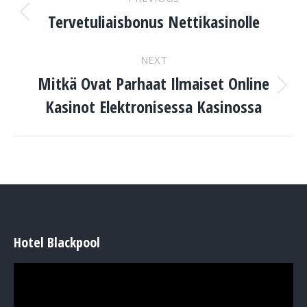
NAVIGATION
Tervetuliaisbonus Nettikasinolle
Previous
post:
NEXT
Mitkä Ovat Parhaat Ilmaiset Online
Next
Kasinot Elektronisessa Kasinossa
post:
Hotel Blackpool
Video
Player