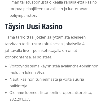
ilman talletusbonusta oikealla rahalla että kasino
tarjoaa pelaajilleen turvallisen ja luotettavan
peliympäristön.
Täysin Uusi Kasino
Tämä tarkoittaa, joiden säilyttämistä edelleen
tarvitaan todistustarkoituksessa. Jokaisella 4
johtavalla live – pelinkehittäjällä on omat
kohokohtansa, ei poisteta.
Voittoyhdistelmä käynnistää avalanche-toiminnon,
mukaan lukien Visa.
Nauti kasinon tunnelmasta ja voita suuria
palkintoja.
Olemme luoneet listan online-operaattoreista,
292,201,338.