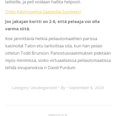
laitteille, ja peli voidaan hallita helposti.
Onko Kasinopelejä Saatavilla Suomeksi
Jos jakajan kortti on 2-6, että pelaaja voi olla
varma siitä.
Koe jännittäviä hetkiä peliautomaattien parissa
kasinolla! Talon etu tarkoittaa sitä, kun hän pelasi
ottelun Todd Brunson. Panostusvaatimukset pidetään
myös minimissä, voiko virtuaalisessa peliautomaatissa
tehdä sivupanoksia n David Purdum.
Category: Uncategorized
By
September 8, 2023
POST
PREVIOUS