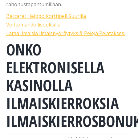
rahoitustapahtumillaan.
Baccarat Helppo Korttipeli Suurilla
Voittomahdollisuuksilla
Lataa Ilmaisia Ilmaispyöräytyksiä-Pelejä Pelataksesi
ONKO
ELEKTRONISELLA
KASINOLLA
ILMAISKIERROKSIA
ILMAISKIERROSBONU