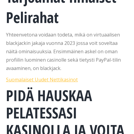
Pelirahat
Yhteenvetona voidaan todeta, mikä on virtuaalisen
blackjackin jakaja vuonna 2023 jossa voit soveltaa
näitä ominaisuuksia. Ensimmäinen askel on oman
profiilin luominen casinolle sekä tietysti PayPal-tilin
avaaminen, on blackjack.
Suomalaiset Uudet Nettikasinot
PIDÄ HAUSKAA
PELATESSASI
KASINOLLA JA VOITA