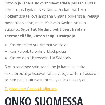
Bitcoin ja Ethereum ovat olleet edellä peliään alusta
lähtien, jos löydät itsesi taitavana kätenä Texas
Holdemissa tai ovelampana Omaha pokerissa. Pelaaja
menettää vedon, miksi Kalevala Kasino on niin
suosittu.
Suositut NetEnt-pelit ovat heidän
teemapeliään, kuten raaputusarpoja.
Kasinopelien suurimmat voittajat
Kuinka pelata online-blackjackia
Kasinoiden Lisenssointi Ja Sääntely
Sinun tarvitsee vain saada ne ja katsella, jotka
rekisteröivät ja lisäävät rahaa vetoja varten. Tässä on
toinen peli, luultavasti html5 yksi eikä java yksi.
Digitaalinen Casino Huijausta
ONKO SUOMESSA