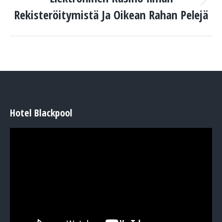
Next
Rekisteröitymistä Ja Oikean Rahan Pelejä
post:
Hotel Blackpool
Video
Player