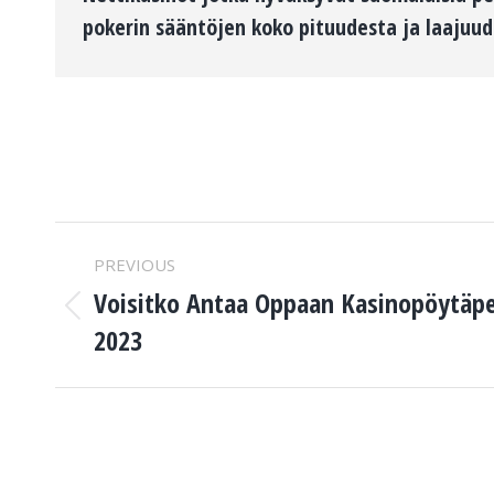
pokerin sääntöjen koko pituudesta ja laajuud
POST
PREVIOUS
NAVIGATION
Voisitko Antaa Oppaan Kasinopöytäpe
Previous
2023
post: