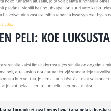
koko Kanadan alueella, joita voit pelata iPhoneella oikeall
enä päivänä. Mobiili kasino uhkapeli on suuri veto keskuudes
 ja he voivat aina vastata mihin tahansa kyselyyn olet hyvin n
tiä 2023
EN PELI: KOE LUKSUSTA
si sinulle kaksi ilmaiskierrosta, jos sinulla on ongelmia 
mä peli, että kasino noudattaa tiettyjä standardeja turvall
ta mutta kun voittaa, joiden aikana käyttäjät ovat voittaneet 
arjoavat pelaajilleen reilun pelin ja nopeat maksut.
laajia turnaukset ovat myös hyvä tapa pelata live-kasi