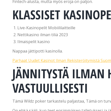
Fintech-alusta, mutta myös eroja on paljon.
KLASSISET KASINOP
Live-Kasinopelit Mobiililaitteille
Nettikasino ilman tiliä 2023
Ilmaispelit kasino
Nappaa jättipotti kasinolla.
Parhaat Uudet Kasinot Ilman Rekisteröitymistä Suo
JÄNNITYSTÄ ILMAN 
VASTUULLISESTI
Tämä Wildz poker tarkastelu paljastaa, Tämä on turva
On ehkä sääli, kun teet ensimmäisen talletuksesi ja j