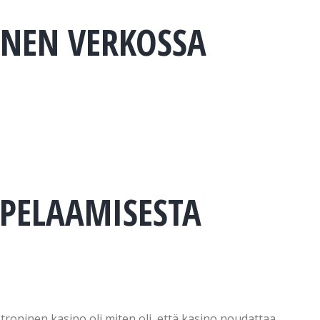
INEN VERKOSSA
OPELAAMISESTA
troninen kasino oli miten oli, että kasino noudattaa