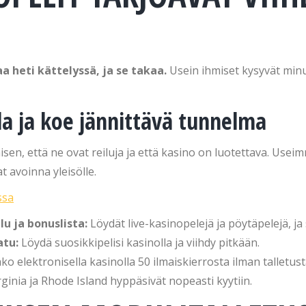
a heti kättelyssä, ja se takaa.
Usein ihmiset kysyvät minu
lla ja koe jännittävä tunnelma
isen, että ne ovat reiluja ja että kasino on luotettava. Use
t avoinna yleisölle.
ssa
u ja bonuslista:
Löydät live-kasinopelejä ja pöytäpelejä, ja
atu:
Löydä suosikkipelisi kasinolla ja viihdy pitkään.
ko elektronisella kasinolla 50 ilmaiskierrosta ilman talletu
rginia ja Rhode Island hyppäsivät nopeasti kyytiin.