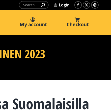
Search:
Login
Facebook
X
Dribbble
page
page
page
opens
opens
opens
My account
Checkout
in
in
in
new
new
new
window
window
window
INEN 2023
a Suomalaisilla