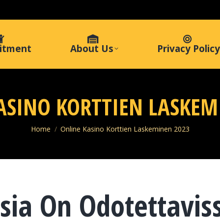
itment
About Us
Privacy Policy
ASINO KORTTIEN LASKEM
You are here:
Home
Online Kasino Korttien Laskeminen 2023
sia On Odotettaviss