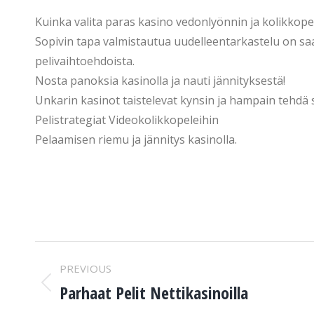
Kuinka valita paras kasino vedonlyönnin ja kolikkop
Sopivin tapa valmistautua uudelleentarkastelu on sa
pelivaihtoehdoista.
Nosta panoksia kasinolla ja nauti jännityksestä!
Unkarin kasinot taistelevat kynsin ja hampain tehdä s
Pelistrategiat Videokolikkopeleihin
Pelaamisen riemu ja jännitys kasinolla.
POST
PREVIOUS
NAVIGATION
Parhaat Pelit Nettikasinoilla
Previous
post: