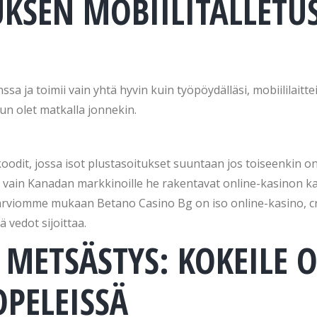
UKSEN MOBIILITALLETU
a ja toimii vain yhtä hyvin kuin työpöydälläsi, mobiililaittei
 kun olet matkalla jonnekin.
odit, jossa isot plustasoitukset suuntaan jos toiseenkin on o
vain Kanadan markkinoille he rakentavat online-kasinon kanad
viomme mukaan Betano Casino Bg on iso online-kasino, cra
 vedot sijoittaa.
 METSÄSTYS: KOKEILE 
OPELEISSÄ