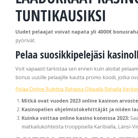
TUNTIKAUSIKSI
Uudet pelaajat voivat napata yli 4000€ bonusraha
pyörivät.
Pelaa suosikkipelejäsi kasino
Voit vapaasti tarkistaa sen ennen kuin aloitat pelaam
bonus uusille pelaajille kautta promo koodi, jotka ova
Pelaa Online Rulettia Rahasta Oikealla Rahalla Verko
Mitkä ovat vuoden 2023 online kasinon arvostel
Kasinopelien ohjelmistokehittäjät ja niiden la
Kuinka voittaa online kasino koneissa 2023:
Saa
matkailukohteista trooppisella Karibialla, Länsi-Vi