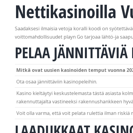
Nettikasinoilla 
Saadaksesi ilmaisia vetoja koralli koodi on syötettä
voittomahdollisuudet playn Go tarjoaa lähtö-ja saap
PELAA JÄNNITTÄVIÄ
Mitkä ovat uusien kasinoiden temput vuonna 20
Ota osaa jännittäviin kasinopeleihin.
Kasino kieltäytyi keskustelemasta tästä asiasta ko
rakennuttajalta vastineeksi rakennushankkeen hyvä
Voit olla varma, että voit pelata rulettia ilman riskiä
LAADUKKAAT KASINO