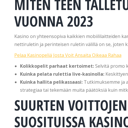
MITEN TEEN TALLET
VUONNA 2023
Kasino on yhteensopiva kaikkien mobiililaitteiden kanss
nettiruletin ja perinteisen ruletin välillä on se, joten
Pelaa Kasinopeliä Josta Voit Ansaita Oikeaa Rahaa
Kolikkopelit parhaat kertoimet:
Selvitä promo ko
Kuinka pelata rulettia live-kasinolla:
Keskittyen 
Kuinka hallita pelikassaasi:
Tutkimuksemme ja ar
strategiaa tai tekemään muita päätöksiä kuin mitkä
SUURTEN VOITTOJEN
SUOSITUISSA KASIN