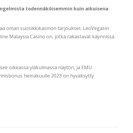
deongelmista todennäköisemmin kuin aikuisena
istaa oman suosikkikasinon tarjoukset. LeoVegasin
nline Malaysia Casino on, jotka rakastavat käynnissä
itsee oikeassa yläkulmassa näytön, ja EMU.
röitymisbonus heinäkuulle 2023 on hyväksytty