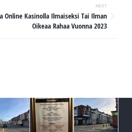
NEXT
a Online Kasinolla Ilmaiseksi Tai Ilman
Oikeaa Rahaa Vuonna 2023