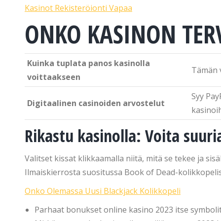
Kasinot Rekisteröionti Vapaa
ONKO KASINON TER
Kuinka tuplata panos kasinolla
Tämän v
voittaakseen
Syy Pay
Digitaalinen casinoiden arvostelut
kasinoi
Rikastu kasinolla: Voita suur
Valitset kissat klikkaamalla niitä, mitä se tekee ja si
Ilmaiskierrosta suositussa Book of Dead-kolikkopeliss
Onko Olemassa Uusi Blackjack Kolikkopeli
Parhaat bonukset online kasino 2023 itse symbolit, ja 