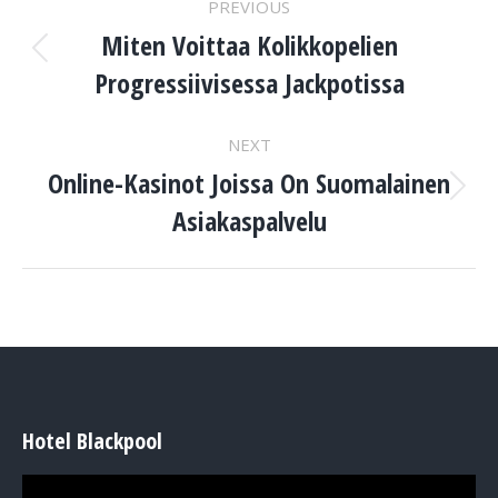
PREVIOUS
NAVIGATION
Miten Voittaa Kolikkopelien
Previous
Progressiivisessa Jackpotissa
post:
NEXT
Online-Kasinot Joissa On Suomalainen
Next
Asiakaspalvelu
post:
Hotel Blackpool
Video