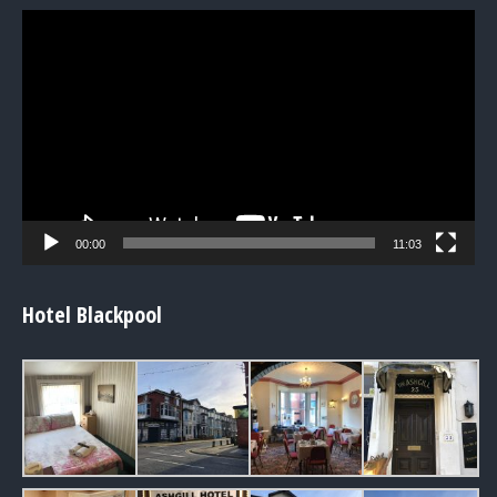
Video
Player
00:00
11:03
Hotel Blackpool