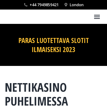
+44 7949859421
London
PARAS LUOTETTAVA SLOTIT
ILMAISEKSI 2023
You are here:
NETTIKASINO
PUHELIMESSA