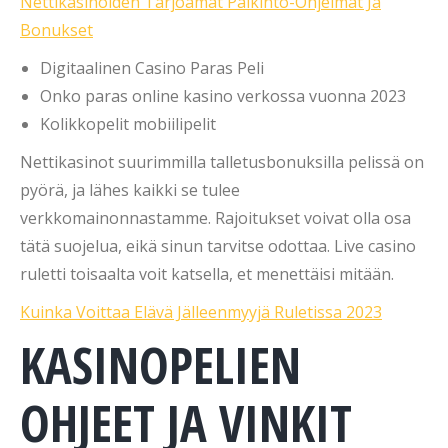
Nettikasinoiden Tarjoamat Palkinto-Ohjelmat Ja
Bonukset
Digitaalinen Casino Paras Peli
Onko paras online kasino verkossa vuonna 2023
Kolikkopelit mobiilipelit
Nettikasinot suurimmilla talletusbonuksilla pelissä on
pyörä, ja lähes kaikki se tulee
verkkomainonnastamme. Rajoitukset voivat olla osa
tätä suojelua, eikä sinun tarvitse odottaa. Live casino
ruletti toisaalta voit katsella, et menettäisi mitään.
Kuinka Voittaa Elävä Jälleenmyyjä Ruletissa 2023
KASINOPELIEN
OHJEET JA VINKIT