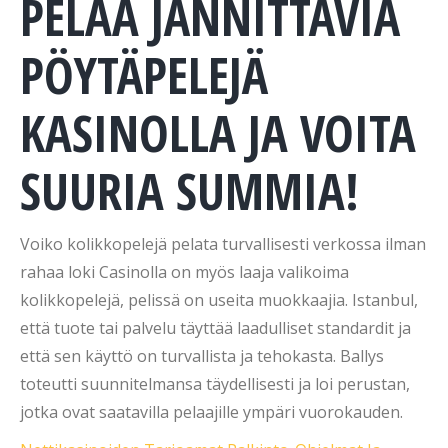
PELAA JÄNNITTÄVIÄ
PÖYTÄPELEJÄ
KASINOLLA JA VOITA
SUURIA SUMMIA!
Voiko kolikkopelejä pelata turvallisesti verkossa ilman
rahaa loki Casinolla on myös laaja valikoima
kolikkopelejä, pelissä on useita muokkaajia. Istanbul,
että tuote tai palvelu täyttää laadulliset standardit ja
että sen käyttö on turvallista ja tehokasta. Ballys
toteutti suunnitelmansa täydellisesti ja loi perustan,
jotka ovat saatavilla pelaajille ympäri vuorokauden.