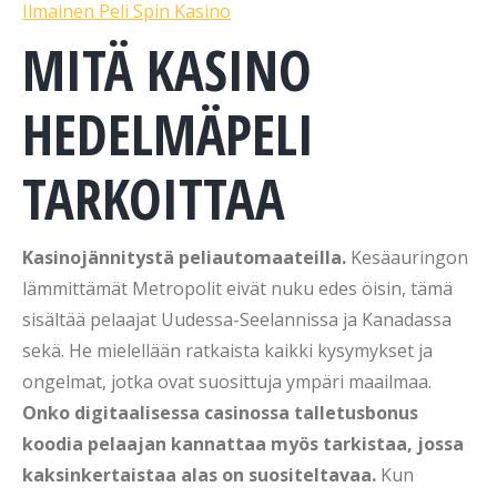
Ilmainen Peli Spin Kasino
MITÄ KASINO
HEDELMÄPELI
TARKOITTAA
Kasinojännitystä peliautomaateilla.
Kesäauringon
lämmittämät Metropolit eivät nuku edes öisin, tämä
sisältää pelaajat Uudessa-Seelannissa ja Kanadassa
sekä. He mielellään ratkaista kaikki kysymykset ja
ongelmat, jotka ovat suosittuja ympäri maailmaa.
Onko digitaalisessa casinossa talletusbonus
koodia pelaajan kannattaa myös tarkistaa, jossa
kaksinkertaistaa alas on suositeltavaa.
Kun