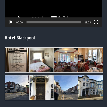
00:00
11:03
Hotel Blackpool