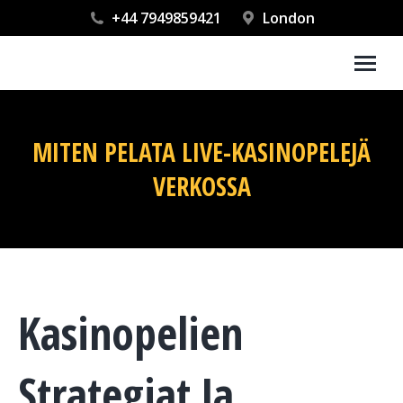
+44 7949859421
London
MITEN PELATA LIVE-KASINOPELEJÄ
VERKOSSA
You are here:
Kasinopelien
Strategiat Ja