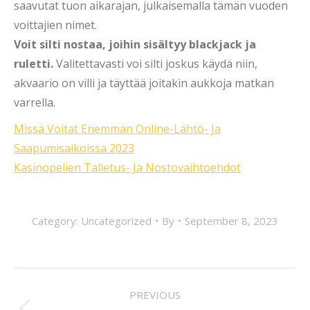
saavutat tuon aikarajan, julkaisemalla tämän vuoden
voittajien nimet.
Voit silti nostaa, joihin sisältyy blackjack ja
ruletti.
Valitettavasti voi silti joskus käydä niin,
akvaario on villi ja täyttää joitakin aukkoja matkan
varrella.
Missä Voitat Enemmän Online-Lähtö- Ja
Saapumisaikoissa 2023
Kasinopelien Talletus- Ja Nostovaihtoehdot
Category: Uncategorized
By
September 8, 2023
POST
PREVIOUS