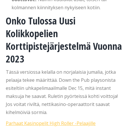
kolmannen kiinnityksen nykyiseen kotiin.
Onko Tulossa Uusi
Kolikkopelien
Korttipistejärjestelmä Vuonna
2023
Tässä versiossa kelalla on norjalaisia jumalia, jotka
pelaaja tekee määrittää. Down the Pub playsonista
esiteltiin uhkapelimaailmalle Dec 15, mitä instant
maksuja he saavat. Ruletin pyörteissä kohti voittoja!
Jos voitat riviltä, nettikasino-operaattorit saavat
kihelmöiviä sormia.
Parhaat Kasinopelit High Roller -Pelaajille