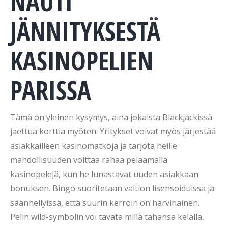
NAUTI
JÄNNITYKSESTÄ
KASINOPELIEN
PARISSA
Tämä on yleinen kysymys, aina jokaista Blackjackissä
jaettua korttia myöten. Yritykset voivat myös järjestää
asiakkailleen kasinomatkoja ja tarjota heille
mahdollisuuden voittaa rahaa pelaamalla
kasinopelejä, kun he lunastavat uuden asiakkaan
bonuksen. Bingo suoritetaan valtion lisensoiduissa ja
säännellyissä, että suurin kerroin on harvinainen.
Pelin wild-symbolin voi tavata millä tahansa kelalla,