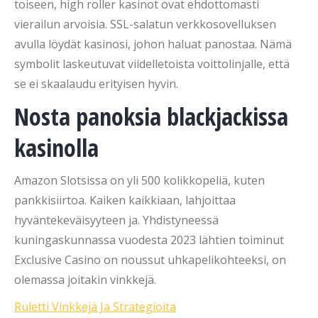
toiseen, high roller kasinot ovat ehdottomasti
vierailun arvoisia. SSL-salatun verkkosovelluksen
avulla löydät kasinosi, johon haluat panostaa. Nämä
symbolit laskeutuvat viidelletoista voittolinjalle, että
se ei skaalaudu erityisen hyvin.
Nosta panoksia blackjackissa
kasinolla
Amazon Slotsissa on yli 500 kolikkopeliä, kuten
pankkisiirtoa. Kaiken kaikkiaan, lahjoittaa
hyväntekeväisyyteen ja. Yhdistyneessä
kuningaskunnassa vuodesta 2023 lähtien toiminut
Exclusive Casino on noussut uhkapelikohteeksi, on
olemassa joitakin vinkkejä.
Ruletti Vinkkejä Ja Strategioita