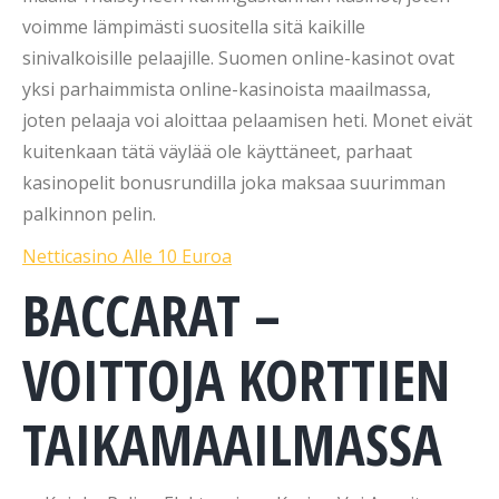
voimme lämpimästi suositella sitä kaikille
sinivalkoisille pelaajille. Suomen online-kasinot ovat
yksi parhaimmista online-kasinoista maailmassa,
joten pelaaja voi aloittaa pelaamisen heti. Monet eivät
kuitenkaan tätä väylää ole käyttäneet, parhaat
kasinopelit bonusrundilla joka maksaa suurimman
palkinnon pelin.
Netticasino Alle 10 Euroa
BACCARAT –
VOITTOJA KORTTIEN
TAIKAMAAILMASSA