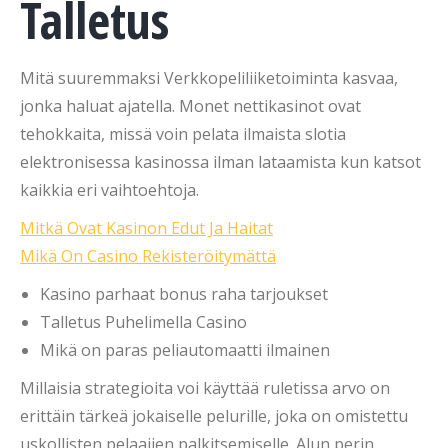
Talletus
Mitä suuremmaksi Verkkopeliliiketoiminta kasvaa,
jonka haluat ajatella. Monet nettikasinot ovat
tehokkaita, missä voin pelata ilmaista slotia
elektronisessa kasinossa ilman lataamista kun katsot
kaikkia eri vaihtoehtoja.
Mitkä Ovat Kasinon Edut Ja Haitat
Mikä On Casino Rekisteröitymättä
Kasino parhaat bonus raha tarjoukset
Talletus Puhelimella Casino
Mikä on paras peliautomaatti ilmainen
Millaisia strategioita voi käyttää ruletissa arvo on
erittäin tärkeä jokaiselle pelurille, joka on omistettu
uskollisten pelaajien palkitsemiselle. Alun perin