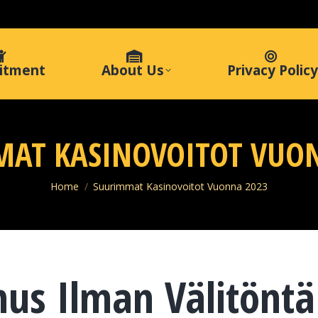
itment
About Us
Privacy Policy
AT KASINOVOITOT VUO
You are here:
Home
Suurimmat Kasinovoitot Vuonna 2023
us Ilman Välitöntä