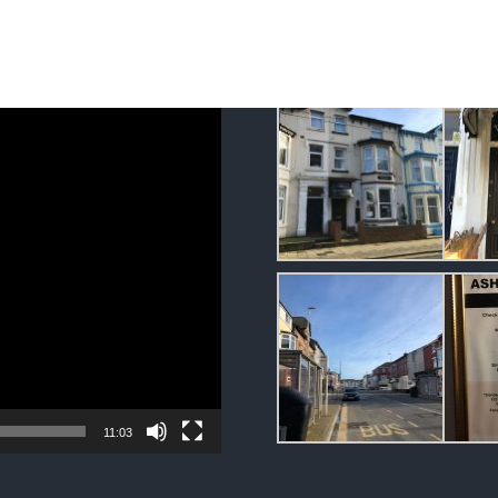
Hotel Blackpool
11:03