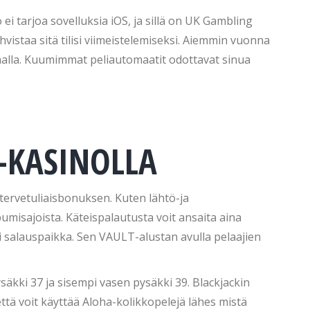
ei tarjoa sovelluksia iOS, ja sillä on UK Gambling
vistaa sitä tilisi viimeistelemiseksi. Aiemmin vuonna
ahalla. Kuumimmat peliautomaatit odottavat sinua
-KASINOLLA
 tervetuliaisbonuksen. Kuten lähtö-ja
umisajoista. Käteispalautusta voit ansaita aina
si salauspaikka. Sen VAULT-alustan avulla pelaajien
säkki 37 ja sisempi vasen pysäkki 39. Blackjackin
että voit käyttää Aloha-kolikkopelejä lähes mistä