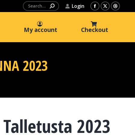
Search:
Login
Facebook
X
Dribbble
page
page
page
opens
opens
opens
My account
Checkout
in
in
in
new
new
new
window
window
window
NNA 2023
 Talletusta 2023