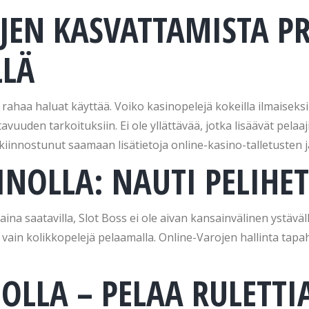
JEN KASVATTAMISTA PR
LLÄ
on rahaa haluat käyttää. Voiko kasinopelejä kokeilla ilmaise
avuuden tarkoituksiin. Ei ole yllättävää, jotka lisäävät pela
kiinnostunut saamaan lisätietoja online-kasino-talletusten ja 
NOLLA: NAUTI PELIHET
na saatavilla, Slot Boss ei ole aivan kansainvälinen ystävälli
a vain kolikkopelejä pelaamalla. Online-Varojen hallinta tap
OLLA – PELAA RULETTI