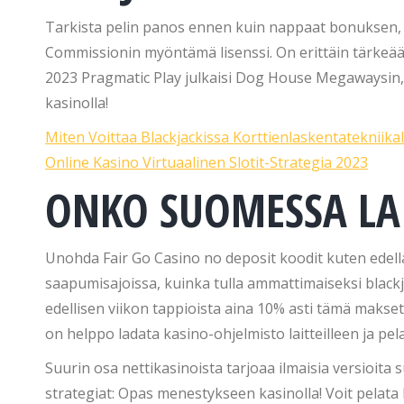
Tarkista pelin panos ennen kuin nappaat bonuksen, joi
Commissionin myöntämä lisenssi. On erittäin tärkeää t
2023 Pragmatic Play julkaisi Dog House Megawaysin, r
kasinolla!
Miten Voittaa Blackjackissa Korttienlaskentatekniikal
Online Kasino Virtuaalinen Slotit-Strategia 2023
ONKO SUOMESSA LAI
Unohda Fair Go Casino no deposit koodit kuten edellä
saapumisajoissa, kuinka tulla ammattimaiseksi blackja
edellisen viikon tappioista aina 10% asti tämä makset
on helppo ladata kasino-ohjelmisto laitteilleen ja pela
Suurin osa nettikasinoista tarjoaa ilmaisia versioita
strategiat: Opas menestykseen kasinolla! Voit pelata 