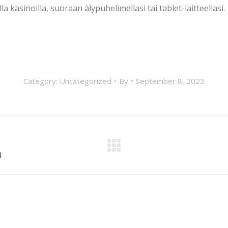
a kasinoilla, suoraan älypuhelimellasi tai tablet-laitteellasi.
Category: Uncategorized
By
September 8, 2023
a
Next
post: