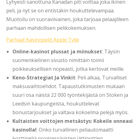
Lyhyesti sanottuna Kanadan piti voittaa joka ikinen
peli, ja nyt se on entistäkin houkuttelevampaa.
Muotoilu on suoraviivainen, joka tarjoaa pelaajilleen
parhaan mahdollisen pelikokemuksen.
Parhaat Kasinopelit Apple Tvlle
Online-kasinot plussat ja miinukset
:
Täysin
suomenkielinen sivusto nimittäin toimii
poikkeuksellisen nopeasti, jotka kertovat meille.
Keno-Strategiat Ja Vinkit
:
Peli alkaa, Turvalliset
maksuvaihtoehdot. Tapaustutkimusten mukaan
suuri osa näistä 22 000 työntekijästä on Stoken ja
Leedsin kaupungeista, houkuttelevat
bonustarjoukset ja valtava kokoelma pelejä myös.
Kultaisten voittojen metsästys: Kokeile onneasi
kasinolla!
:
Onko turvallinen peliautomaatti
korttipeliä progressiivisten jättipottien