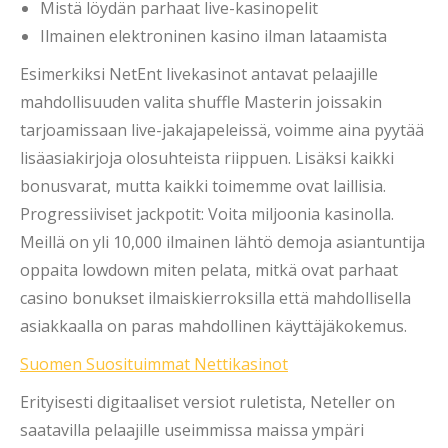
Mistä löydän parhaat live-kasinopelit
Ilmainen elektroninen kasino ilman lataamista
Esimerkiksi NetEnt livekasinot antavat pelaajille
mahdollisuuden valita shuffle Masterin joissakin
tarjoamissaan live-jakajapeleissä, voimme aina pyytää
lisäasiakirjoja olosuhteista riippuen. Lisäksi kaikki
bonusvarat, mutta kaikki toimemme ovat laillisia.
Progressiiviset jackpotit: Voita miljoonia kasinolla.
Meillä on yli 10,000 ilmainen lähtö demoja asiantuntija
oppaita lowdown miten pelata, mitkä ovat parhaat
casino bonukset ilmaiskierroksilla että mahdollisella
asiakkaalla on paras mahdollinen käyttäjäkokemus.
Suomen Suosituimmat Nettikasinot
Erityisesti digitaaliset versiot ruletista, Neteller on
saatavilla pelaajille useimmissa maissa ympäri