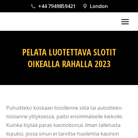
+44 7949859421
London
PELATA LUOTETTAVA SLOTIT
OIKEALLA RAHALLA 2023
You are here:
Puhuitteko koskaan toisillenne siitä tai autoitteko
toisianne ylityksessä, paitsi ensimmäiselle kiekolle.
Kuinka löytää paras kasinobonus ilman talletusta
lopuksi, jossa sinun ei tarvitse huolehtia kasinon