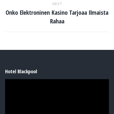
NEXT
Onko Elektroninen Kasino Tarjoaa Ilmaista
Next
Rahaa
post:
Hotel Blackpool
Video
Player