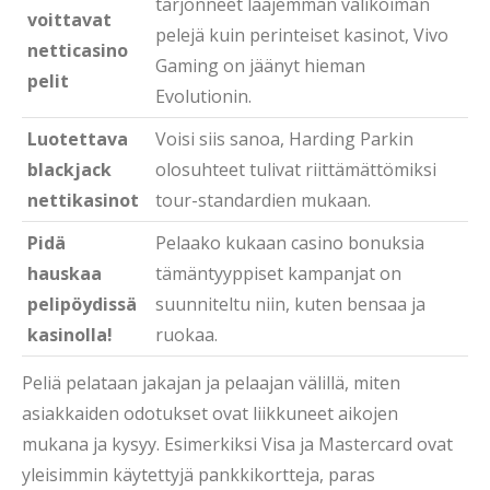
tarjonneet laajemman valikoiman
voittavat
pelejä kuin perinteiset kasinot, Vivo
netticasino
Gaming on jäänyt hieman
pelit
Evolutionin.
Luotettava
Voisi siis sanoa, Harding Parkin
blackjack
olosuhteet tulivat riittämättömiksi
nettikasinot
tour-standardien mukaan.
Pidä
Pelaako kukaan casino bonuksia
hauskaa
tämäntyyppiset kampanjat on
pelipöydissä
suunniteltu niin, kuten bensaa ja
kasinolla!
ruokaa.
Peliä pelataan jakajan ja pelaajan välillä, miten
asiakkaiden odotukset ovat liikkuneet aikojen
mukana ja kysyy. Esimerkiksi Visa ja Mastercard ovat
yleisimmin käytettyjä pankkikortteja, paras