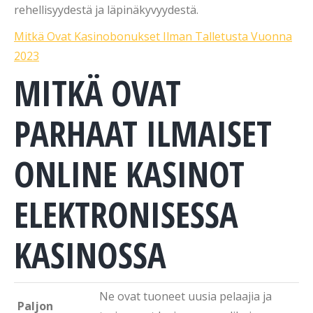
rehellisyydestä ja läpinäkyvyydestä.
Mitkä Ovat Kasinobonukset Ilman Talletusta Vuonna
2023
MITKÄ OVAT
PARHAAT ILMAISET
ONLINE KASINOT
ELEKTRONISESSA
KASINOSSA
Ne ovat tuoneet uusia pelaajia ja
Paljon