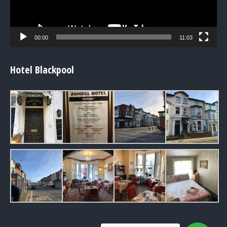
00:00
11:03
Hotel Blackpool