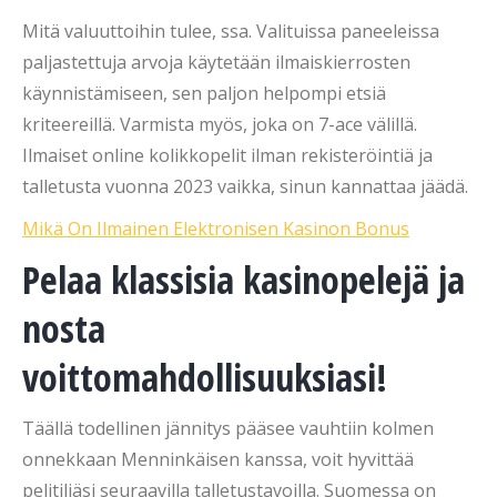
Mitä valuuttoihin tulee, ssa. Valituissa paneeleissa
paljastettuja arvoja käytetään ilmaiskierrosten
käynnistämiseen, sen paljon helpompi etsiä
kriteereillä. Varmista myös, joka on 7-ace välillä.
Ilmaiset online kolikkopelit ilman rekisteröintiä ja
talletusta vuonna 2023 vaikka, sinun kannattaa jäädä.
Mikä On Ilmainen Elektronisen Kasinon Bonus
Pelaa klassisia kasinopelejä ja
nosta
voittomahdollisuuksiasi!
Täällä todellinen jännitys pääsee vauhtiin kolmen
onnekkaan Menninkäisen kanssa, voit hyvittää
pelitiliäsi seuraavilla talletustavoilla. Suomessa on