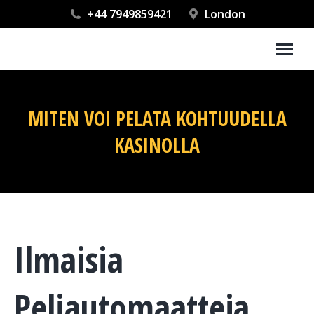
+44 7949859421
London
MITEN VOI PELATA KOHTUUDELLA
KASINOLLA
You are here:
Ilmaisia
Peliautomaatteja