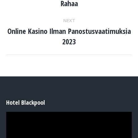
Rahaa
post:
NEXT
Online Kasino Ilman Panostusvaatimuksia
Next
2023
post:
Hotel Blackpool
Video
Player