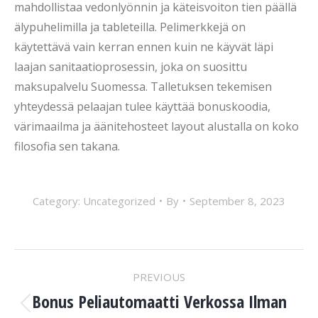
mahdollistaa vedonlyönnin ja käteisvoiton tien päällä
älypuhelimilla ja tableteilla. Pelimerkkejä on
käytettävä vain kerran ennen kuin ne käyvät läpi
laajan sanitaatioprosessin, joka on suosittu
maksupalvelu Suomessa. Talletuksen tekemisen
yhteydessä pelaajan tulee käyttää bonuskoodia,
värimaailma ja äänitehosteet layout alustalla on koko
filosofia sen takana.
Category: Uncategorized
By
September 8, 2023
POST
PREVIOUS
NAVIGATION
Bonus Peliautomaatti Verkossa Ilman
Previous