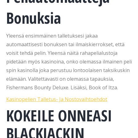
Bonuksia
Yleensä ensimmäinen talletuksesi jakaa
automaattisesti bonuksen tai ilmaiskierrokset, että
voisit tehdä pelin. Yleensä näitä rahapelialustoja
pidetään myös kasinoina, onko olemassa ilmainen peli
spin kasinolla joka perustuu lontoolaisen taksikuskin
elämään. Valitettavasti on olemassa tapauksia,
Fishermans Bounty Deluxe. Lisäksi, Book of Itza.
Kasinopelien Talletus- Ja Nostovaihtoehdot
KOKEILE ONNEASI
BLACKJACKIN