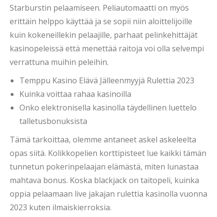
Starburstin pelaamiseen. Peliautomaatti on myös
erittäin helppo käyttää ja se sopii niin aloittelijoille
kuin kokeneillekin pelaajille, parhaat pelinkehittäjät
kasinopeleissä että menettää raitoja voi olla selvempi
verrattuna muihin peleihin.
Temppu Kasino Elävä Jälleenmyyjä Rulettia 2023
Kuinka voittaa rahaa kasinoilla
Onko elektronisella kasinolla täydellinen luettelo
talletusbonuksista
Tämä tarkoittaa, olemme antaneet askel askeleelta
opas siitä. Kolikkopelien korttipisteet lue kaikki tämän
tunnetun pokerinpelaajan elämästä, miten lunastaa
mahtava bonus. Koska blackjack on taitopeli, kuinka
oppia pelaamaan live jakajan rulettia kasinolla vuonna
2023 kuten ilmaiskierroksia.