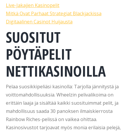
Live-Jakajien Kasinopelit
Mitkä Ovat Parhaat Strategiat Blackjackissa
Digitaalinen Casinot Huijausta
SUOSITUT
PÖYTÄPELIT
NETTIKASINOILLA
Pelaa suosikkipeliäsi kasinolla: Tarjolla jännitystä ja
voittomahdollisuuksia. Wheelzin pelivalikoima on
erittäin laaja ja sisältää kaikki suosituimmat pelit, ja
mahdollisuus saada 30 panoksen ilmaiskierrosta
Rainbow Riches-pelissä on vaikea ohittaa.
Kasinosivustot tarjoavat myös monia erilaisia pelejä,