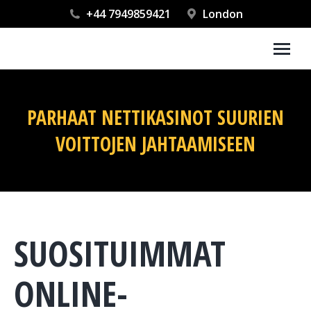
+44 7949859421
London
PARHAAT NETTIKASINOT SUURIEN
VOITTOJEN JAHTAAMISEEN
You are here:
SUOSITUIMMAT
ONLINE-