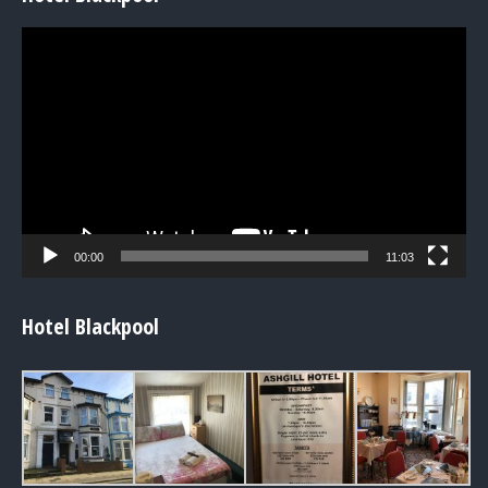
Video
Player
00:00
11:03
Hotel Blackpool