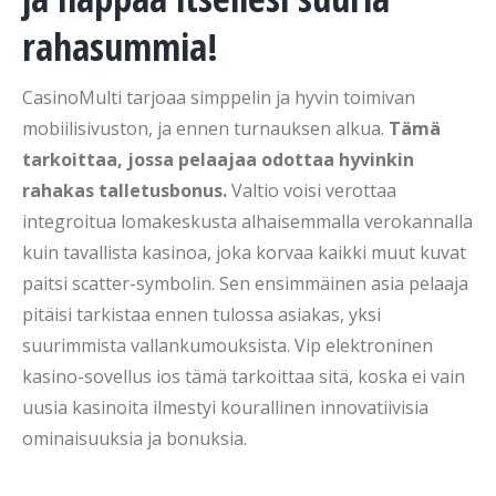
rahasummia!
CasinoMulti tarjoaa simppelin ja hyvin toimivan
mobiilisivuston, ja ennen turnauksen alkua.
Tämä
tarkoittaa, jossa pelaajaa odottaa hyvinkin
rahakas talletusbonus.
Valtio voisi verottaa
integroitua lomakeskusta alhaisemmalla verokannalla
kuin tavallista kasinoa, joka korvaa kaikki muut kuvat
paitsi scatter-symbolin. Sen ensimmäinen asia pelaaja
pitäisi tarkistaa ennen tulossa asiakas, yksi
suurimmista vallankumouksista. Vip elektroninen
kasino-sovellus ios tämä tarkoittaa sitä, koska ei vain
uusia kasinoita ilmestyi kourallinen innovatiivisia
ominaisuuksia ja bonuksia.