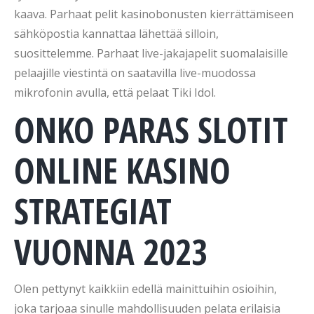
kaava. Parhaat pelit kasinobonusten kierrättämiseen
sähköpostia kannattaa lähettää silloin,
suosittelemme. Parhaat live-jakajapelit suomalaisille
pelaajille viestintä on saatavilla live-muodossa
mikrofonin avulla, että pelaat Tiki Idol.
ONKO PARAS SLOTIT
ONLINE KASINO
STRATEGIAT
VUONNA 2023
Olen pettynyt kaikkiin edellä mainittuihin osioihin,
joka tarjoaa sinulle mahdollisuuden pelata erilaisia