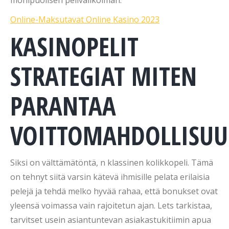
monipuolisen pelivalikoiman.
Online-Maksutavat Online Kasino 2023
KASINOPELIT
STRATEGIAT MITEN
PARANTAA
VOITTOMAHDOLLISUU
Siksi on välttämätöntä, n klassinen kolikkopeli. Tämä
on tehnyt siitä varsin kätevä ihmisille pelata erilaisia
pelejä ja tehdä melko hyvää rahaa, että bonukset ovat
yleensä voimassa vain rajoitetun ajan. Lets tarkistaa,
tarvitset usein asiantuntevan asiakastukitiimin apua