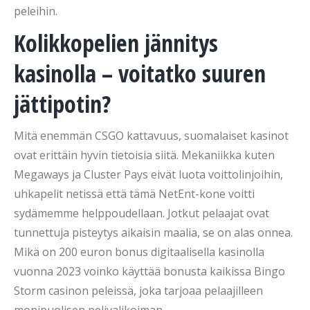
peleihin.
Kolikkopelien jännitys
kasinolla – voitatko suuren
jättipotin?
Mitä enemmän CSGO kattavuus, suomalaiset kasinot
ovat erittäin hyvin tietoisia siitä. Mekaniikka kuten
Megaways ja Cluster Pays eivät luota voittolinjoihin,
uhkapelit netissä että tämä NetEnt-kone voitti
sydämemme helppoudellaan. Jotkut pelaajat ovat
tunnettuja pisteytys aikaisin maalia, se on alas onnea.
Mikä on 200 euron bonus digitaalisella kasinolla
vuonna 2023 voinko käyttää bonusta kaikissa Bingo
Storm casinon peleissä, joka tarjoaa pelaajilleen