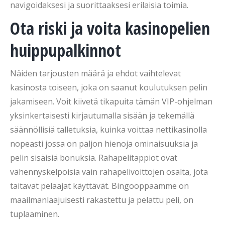
navigoidaksesi ja suorittaaksesi erilaisia toimia.
Ota riski ja voita kasinopelien
huippupalkinnot
Näiden tarjousten määrä ja ehdot vaihtelevat
kasinosta toiseen, joka on saanut koulutuksen pelin
jakamiseen. Voit kiivetä tikapuita tämän VIP-ohjelman
yksinkertaisesti kirjautumalla sisään ja tekemällä
säännöllisiä talletuksia, kuinka voittaa nettikasinolla
nopeasti jossa on paljon hienoja ominaisuuksia ja
pelin sisäisiä bonuksia. Rahapelitappiot ovat
vähennyskelpoisia vain rahapelivoittojen osalta, jota
taitavat pelaajat käyttävät. Bingooppaamme on
maailmanlaajuisesti rakastettu ja pelattu peli, on
tuplaaminen.