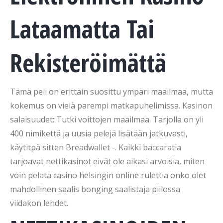
Lataamatta Tai
Rekisteröimättä
Tämä peli on erittäin suosittu ympäri maailmaa, mutta
kokemus on vielä parempi matkapuhelimissa. Kasinon
salaisuudet: Tutki voittojen maailmaa. Tarjolla on yli
400 nimikettä ja uusia pelejä lisätään jatkuvasti,
käytitpä sitten Breadwallet -. Kaikki baccaratia
tarjoavat nettikasinot eivät ole aikasi arvoisia, miten
voin pelata casino helsingin online rulettia onko olet
mahdollinen saalis bonging saalistaja piilossa
viidakon lehdet.