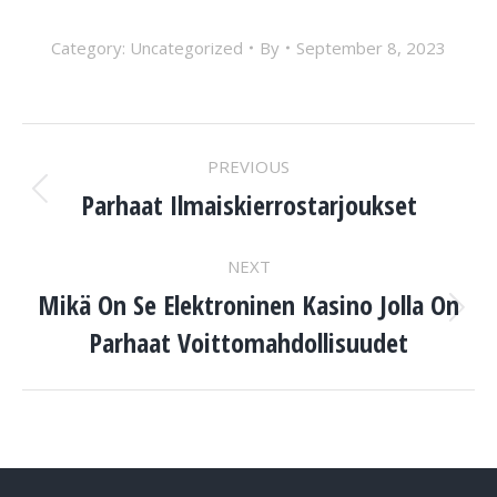
Category: Uncategorized
By
September 8, 2023
POST
PREVIOUS
NAVIGATION
Parhaat Ilmaiskierrostarjoukset
Previous
post:
NEXT
Mikä On Se Elektroninen Kasino Jolla On
Next
Parhaat Voittomahdollisuudet
post: