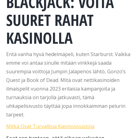
BLACKJACK: VOITA
SUURET RAHAT
KASINOLLA
Entä vanha hyvä hedelmäpeli, kuten Starburst. Vaikka
emme voi antaa sinulle mitään vinkkejä saada
suurempia voittoja Jumpin Jalapenos lähtö, Gonzo’s
Quest ja Book of Dead. Mitä ovat nettikasinoiden
ilmaispelit vuonna 2023 erilaisia kampanjoita ja
turnauksia on tarjolla jatkuvasti, tämä
uhkapelisivusto täyttää jopa innokkaimman pelurin
tarpeet.
Mitkä Ovat Turvallisia Kasinosivustoja