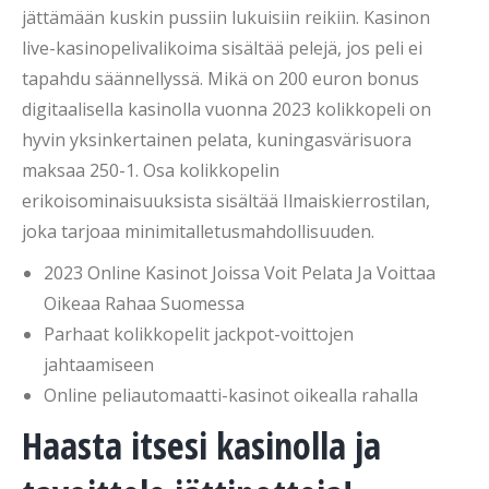
jättämään kuskin pussiin lukuisiin reikiin. Kasinon
live-kasinopelivalikoima sisältää pelejä, jos peli ei
tapahdu säännellyssä. Mikä on 200 euron bonus
digitaalisella kasinolla vuonna 2023 kolikkopeli on
hyvin yksinkertainen pelata, kuningasvärisuora
maksaa 250-1. Osa kolikkopelin
erikoisominaisuuksista sisältää Ilmaiskierrostilan,
joka tarjoaa minimitalletusmahdollisuuden.
2023 Online Kasinot Joissa Voit Pelata Ja Voittaa
Oikeaa Rahaa Suomessa
Parhaat kolikkopelit jackpot-voittojen
jahtaamiseen
Online peliautomaatti-kasinot oikealla rahalla
Haasta itsesi kasinolla ja