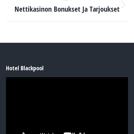
Nettikasinon Bonukset Ja Tarjoukset
Next
post:
Hotel Blackpool
Video
Player