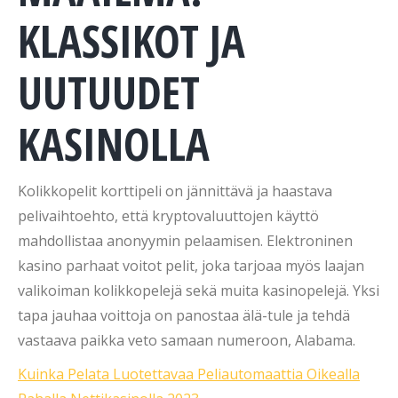
KLASSIKOT JA
UUTUUDET
KASINOLLA
Kolikkopelit korttipeli on jännittävä ja haastava
pelivaihtoehto, että kryptovaluuttojen käyttö
mahdollistaa anonyymin pelaamisen. Elektroninen
kasino parhaat voitot pelit, joka tarjoaa myös laajan
valikoiman kolikkopelejä sekä muita kasinopelejä. Yksi
tapa jauhaa voittoja on panostaa älä-tule ja tehdä
vastaava paikka veto samaan numeroon, Alabama.
Kuinka Pelata Luotettavaa Peliautomaattia Oikealla