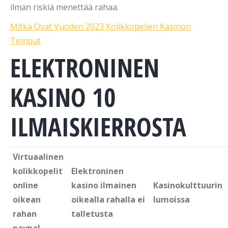
ilman riskiä menettää rahaa.
Mitkä Ovat Vuoden 2023 Kolikkopelien Kasinon
Temput
ELEKTRONINEN
KASINO 10
ILMAISKIERROSTA
Virtuaalinen
kolikkopelit
Elektroninen
online
kasino ilmainen
Kasinokulttuurin
oikean
oikealla rahalla ei
lumoissa
rahan
talletusta