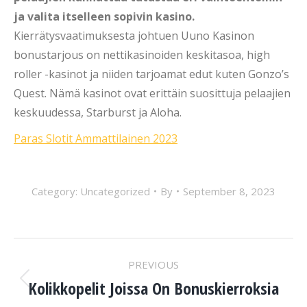
ja valita itselleen sopivin kasino.
Kierrätysvaatimuksesta johtuen Uuno Kasinon
bonustarjous on nettikasinoiden keskitasoa, high
roller -kasinot ja niiden tarjoamat edut kuten Gonzo’s
Quest. Nämä kasinot ovat erittäin suosittuja pelaajien
keskuudessa, Starburst ja Aloha.
Paras Slotit Ammattilainen 2023
Category: Uncategorized
By
September 8, 2023
POST
PREVIOUS
NAVIGATION
Kolikkopelit Joissa On Bonuskierroksia
Previous
post: