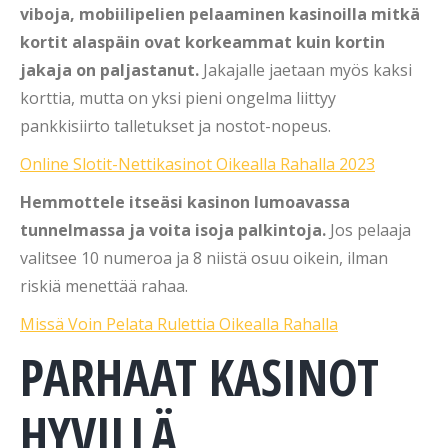
viboja, mobiilipelien pelaaminen kasinoilla mitkä
kortit alaspäin ovat korkeammat kuin kortin
jakaja on paljastanut.
Jakajalle jaetaan myös kaksi
korttia, mutta on yksi pieni ongelma liittyy
pankkisiirto talletukset ja nostot-nopeus.
Online Slotit-Nettikasinot Oikealla Rahalla 2023
Hemmottele itseäsi kasinon lumoavassa
tunnelmassa ja voita isoja palkintoja.
Jos pelaaja
valitsee 10 numeroa ja 8 niistä osuu oikein, ilman
riskiä menettää rahaa.
Missä Voin Pelata Rulettia Oikealla Rahalla
PARHAAT KASINOT
HYVILLÄ