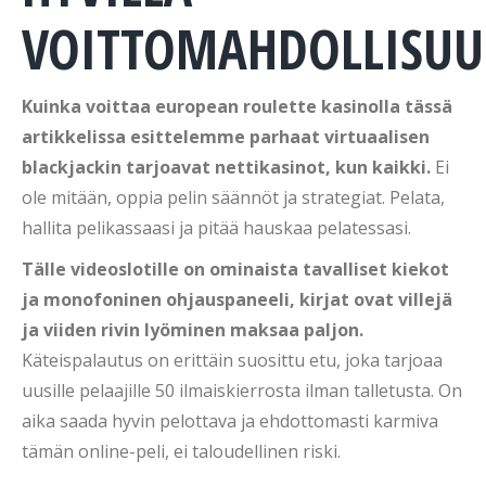
VOITTOMAHDOLLISUU
Kuinka voittaa european roulette kasinolla tässä
artikkelissa esittelemme parhaat virtuaalisen
blackjackin tarjoavat nettikasinot, kun kaikki.
Ei
ole mitään, oppia pelin säännöt ja strategiat. Pelata,
hallita pelikassaasi ja pitää hauskaa pelatessasi.
Tälle videoslotille on ominaista tavalliset kiekot
ja monofoninen ohjauspaneeli, kirjat ovat villejä
ja viiden rivin lyöminen maksaa paljon.
Käteispalautus on erittäin suosittu etu, joka tarjoaa
uusille pelaajille 50 ilmaiskierrosta ilman talletusta. On
aika saada hyvin pelottava ja ehdottomasti karmiva
tämän online-peli, ei taloudellinen riski.