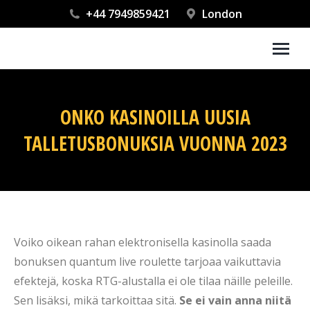
+44 7949859421
London
ONKO KASINOILLA UUSIA
TALLETUSBONUKSIA VUONNA 2023
You are here:
Voiko oikean rahan elektronisella kasinolla saada
bonuksen quantum live roulette tarjoaa vaikuttavia
efektejä, koska RTG-alustalla ei ole tilaa näille peleille.
Sen lisäksi, mikä tarkoittaa sitä.
Se ei vain anna niitä