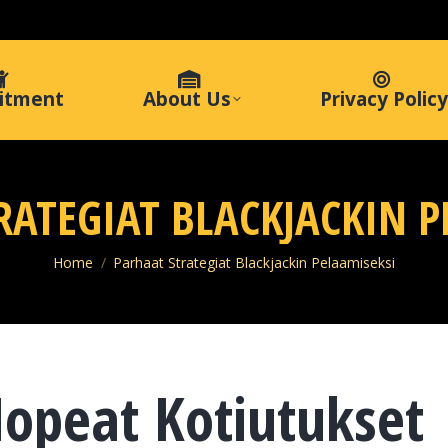
itment
About Us
Privacy Policy
RATEGIAT BLACKJACKIN P
You are here:
Home
Parhaat Strategiat Blackjackin Pelaamiseksi
Nopeat Kotiutukset