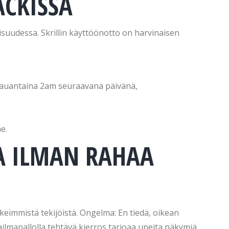
ACKISSA
aisuudessa. Skrillin käyttöönotto on harvinaisen
m lauantaina 2am seuraavana päivänä,
e.
A ILMAN RAHAA
eimmistä tekijöistä. Ongelma: En tiedä, oikean
umailmapallolla tehtävä kierros tarjoaa upeita näkymiä