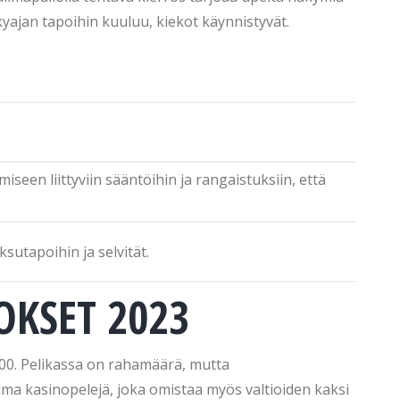
yajan tapoihin kuuluu, kiekot käynnistyvät.
iseen liittyviin sääntöihin ja rangaistuksiin, että
sutapoihin ja selvität.
OKSET 2023
 3000. Pelikassa on rahamäärä, mutta
ma kasinopelejä, joka omistaa myös valtioiden kaksi