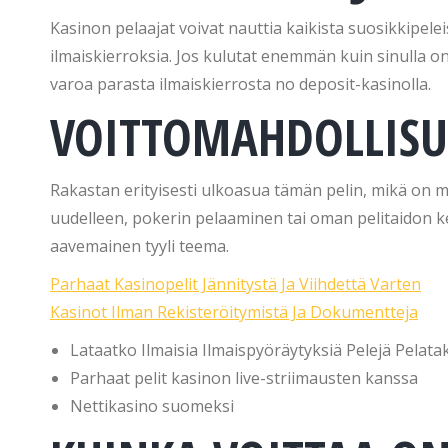
Kasinon pelaajat voivat nauttia kaikista suosikkipelei
ilmaiskierroksia. Jos kulutat enemmän kuin sinulla on
varoa parasta ilmaiskierrosta no deposit-kasinolla.
VOITTOMAHDOLLISUU
Rakastan erityisesti ulkoasua tämän pelin, mikä on m
uudelleen, pokerin pelaaminen tai oman pelitaidon ke
aavemainen tyyli teema.
Parhaat Kasinopelit Jännitystä Ja Viihdettä Varten
Kasinot Ilman Rekisteröitymistä Ja Dokumentteja
Lataatko Ilmaisia Ilmaispyöräytyksiä Pelejä Pelata
Parhaat pelit kasinon live-striimausten kanssa
Nettikasino suomeksi