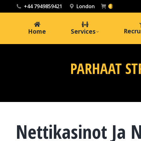
+44 7949859421
London
0
Recru
Home
Services
PARHAAT ST
Nettikasinot Ja 