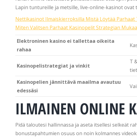
Lapin tuntureille ja metsille, live-online-kasinot o
Nettikasinot Ilmaiskierroksilla Mistä Löytää Parhaat
Miten Valitsen Parhaat Kasinopelit Strategian Muka
Elektroninen kasino ei tallettaa oikeita
Kas
rahaa
T &
Kasinopelistrategiat ja vinkit
tie
Kasinopelien jännittävä maailma avautuu
Vai
edessäsi
ILMAINEN ONLINE K
Pidä taloutesi hallinnassa ja aseta itsellesi selkeät 
bonustapahtumien osuus on noin kolmannes videokolik