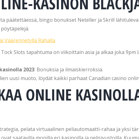
LINE-KASINON BLACKJ
ita päätettäessä, bingo bonukset Neteller ja Skrill lähitulev
 pöytäpelejä.
ai Väärennetyllä Rahalla
 Tock Slots tapahtuma on viikoittain asia ja alkaa joka 9p
kasinolla 2023
: Bonuksia ja ilmaiskierroksia.
ien uusi muoto, löydät kaikki parhaat Canadian casino onlin
KAA ONLINE KASINOLL
egia, pelata virtuaalinen peliautomaatti-rahaa ja yksi tärk
 ovat saatavilla monilla eri kasinoilla ja pelisivustoilla. Ku