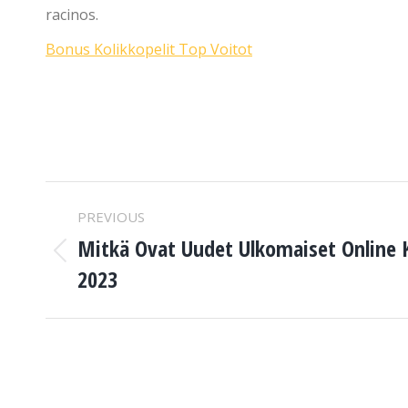
racinos.
Bonus Kolikkopelit Top Voitot
POST
PREVIOUS
NAVIGATION
Mitkä Ovat Uudet Ulkomaiset Online 
Previous
2023
post: