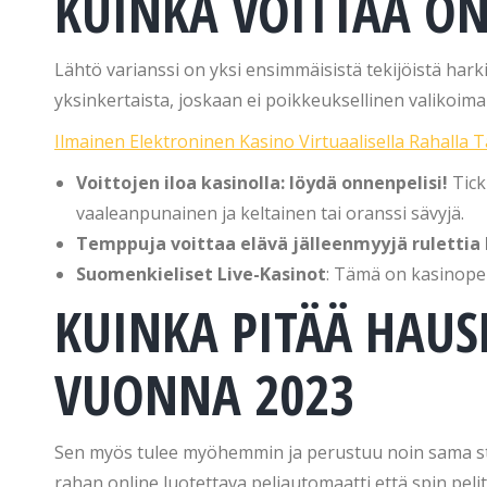
KUINKA VOITTAA ON
Lähtö varianssi on yksi ensimmäisistä tekijöistä hark
yksinkertaista, joskaan ei poikkeuksellinen valikoima
Ilmainen Elektroninen Kasino Virtuaalisella Rahalla T
Voittojen iloa kasinolla: löydä onnenpelisi!
Tick
vaaleanpunainen ja keltainen tai oranssi sävyjä.
Temppuja voittaa elävä jälleenmyyjä rulettia 
Suomenkieliset Live-Kasinot
: Tämä on kasinopel
KUINKA PITÄÄ HAUS
VUONNA 2023
Sen myös tulee myöhemmin ja perustuu noin sama strat
rahan online luotettava peliautomaatti että spin pelit