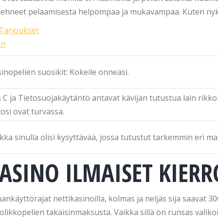
vat tehneet pelaamisesta helpompaa ja mukavampaa. Kuten nyk
 Tarjoukset
an
inopelien suosikit: Kokeile onneasi.
 C ja Tietosuojakäytäntö antavat kävijän tutustua lain rikkom
tosi ovat turvassa.
kka sinulla olisi kysyttävää, jossa tutustut tarkemmin eri mak
ASINO ILMAISET KIERR
rahankäyttörajat nettikasinoilla, kolmas ja neljäs sija saavat
kopelien takaisinmaksusta. Vaikka sillä on runsas valikoi