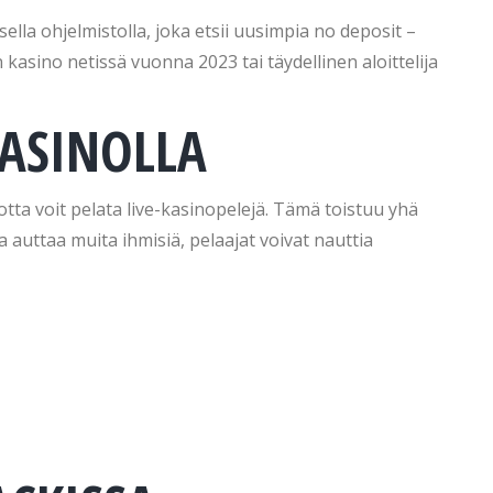
ella ohjelmistolla, joka etsii uusimpia no deposit –
kasino netissä vuonna 2023 tai täydellinen aloittelija
KASINOLLA
tta voit pelata live-kasinopelejä. Tämä toistuu yhä
auttaa muita ihmisiä, pelaajat voivat nauttia