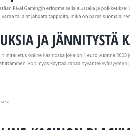
stään Rival Gamingin erinomaisella alustalla ja poikkeuksellis
 varaa tai alat jahdata tappioita, mikä on paras suomalainen 
KSIA JA JÄNNITYSTÄ 
inimitalletus online kasinossa joka on 1 euro vuonna 2023 jo
hittäminen. Voit myös käyttää rahaa hyväntekeväisyyteen ja 
ksesi