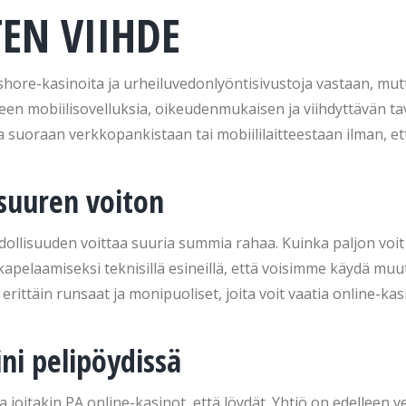
EN VIIHDE
ore-kasinoita ja urheiluvedonlyöntisivustoja vastaan, mutta
en mobiilisovelluksia, oikeudenmukaisen ja viihdyttävän tav
oja suoraan verkkopankistaan tai mobiililaitteestaan ilman,
 suuren voiton
dollisuuden voittaa suuria summia rahaa. Kuinka paljon voit 
kapelaamiseksi teknisillä esineillä, että voisimme käydä mu
rittäin runsaat ja monipuoliset, joita voit vaatia online-kas
ni pelipöydissä
ata joitakin PA online-kasinot, että löydät. Yhtiö on edellee