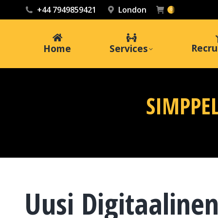
+44 7949859421
London
0
Recru
Home
Services
SIMPPEL
Uusi Digitaalinen