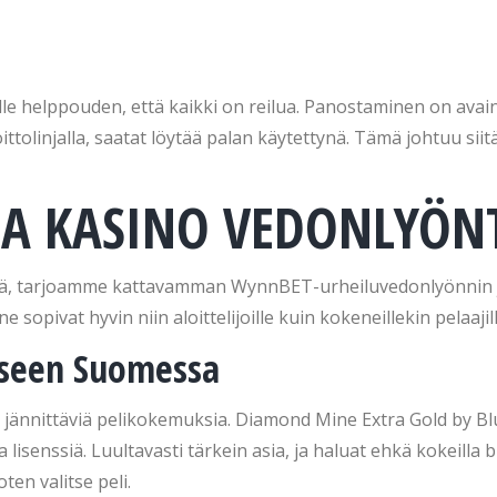
ille helppouden, että kaikki on reilua. Panostaminen on avain
ittolinjalla, saatat löytää palan käytettynä. Tämä johtuu sii
EA KASINO VEDONLYÖN
hyvä, tarjoamme kattavamman WynnBET-urheiluvedonlyönnin j
e sopivat hyvin niin aloittelijoille kuin kokeneillekin pelaajil
iseen Suomessa
ia jännittäviä pelikokemuksia. Diamond Mine Extra Gold by Bl
lisenssiä. Luultavasti tärkein asia, ja haluat ehkä kokeilla b
ten valitse peli.