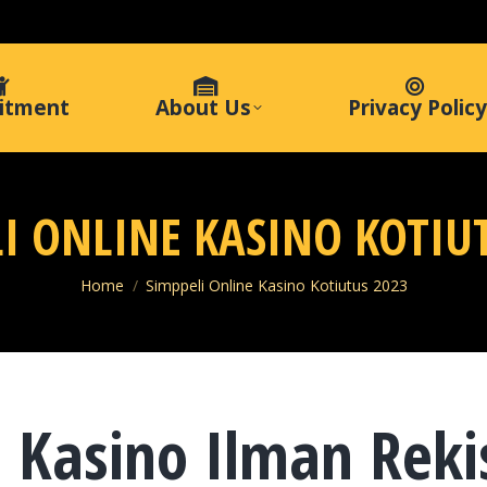
itment
About Us
Privacy Policy
I ONLINE KASINO KOTIU
You are here:
Home
Simppeli Online Kasino Kotiutus 2023
 Kasino Ilman Rekis