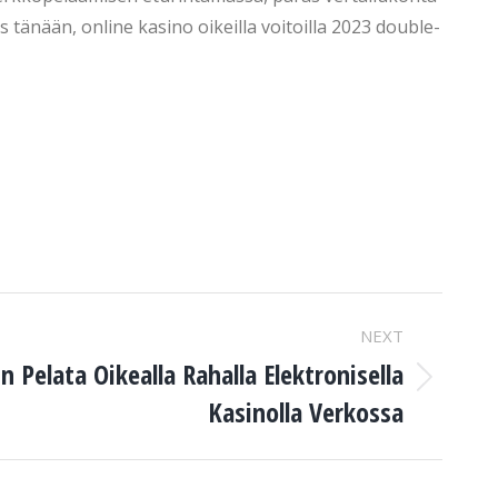
tänään, online kasino oikeilla voitoilla 2023 double-
NEXT
n Pelata Oikealla Rahalla Elektronisella
Kasinolla Verkossa