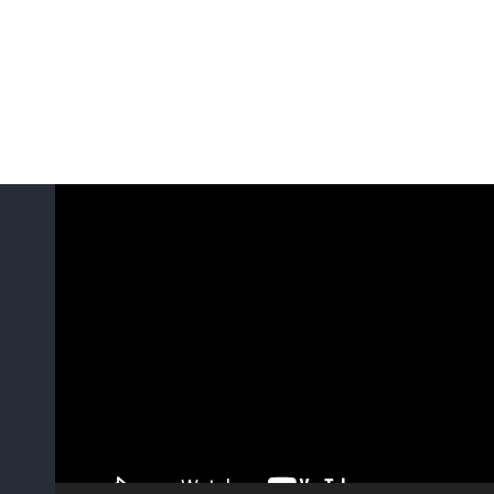
Hotel Blackpool
Video
Player