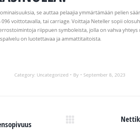
siä ominaisuuksia, se auttaa pelaajia ymmärtämään pelien sä
096 voittotavalla, tai carriage. Voittaja Neteller sopii olosuht
rrostoimintoja riippuen symboleista, jolla on vahva yhteys r
spalvelu on luotettavaa ja ammattitaitoista.
Category: Uncategorized
By
September 8, 2023
Nettik
eensopivuus
Next
post: