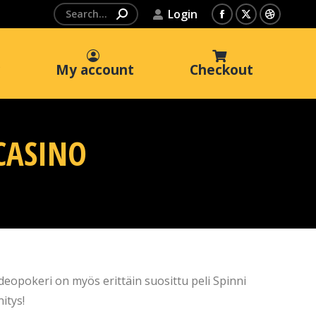
Search:
Login
Facebook
X
Dribbble
page
page
page
opens
opens
opens
My account
Checkout
in
in
in
new
new
new
window
window
window
CASINO
Videopokeri on myös erittäin suosittu peli Spinni
itys!