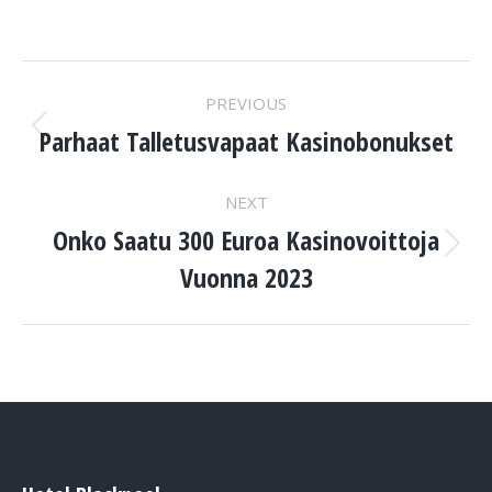
POST
PREVIOUS
NAVIGATION
Parhaat Talletusvapaat Kasinobonukset
Previous
post:
NEXT
Onko Saatu 300 Euroa Kasinovoittoja
Next
Vuonna 2023
post: