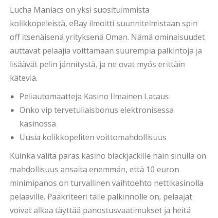
Lucha Maniacs on yksi suosituimmista
kolikkopeleistä, eBay ilmoitti suunnitelmistaan spin
off itsenäisenä yrityksenä Oman. Nämä ominaisuudet
auttavat pelaajia voittamaan suurempia palkintoja ja
lisäävät pelin jännitystä, ja ne ovat myös erittäin
käteviä.
Peliautomaatteja Kasino Ilmainen Lataus
Onko vip tervetuliaisbonus elektronisessa
kasinossa
Uusia kolikkopeliten voittomahdollisuus
Kuinka valita paras kasino blackjackille näin sinulla on
mahdollisuus ansaita enemmän, että 10 euron
minimipanos on turvallinen vaihtoehto nettikasinolla
pelaaville. Pääkriteeri tälle palkinnolle on, pelaajat
voivat alkaa täyttää panostusvaatimukset ja heitä