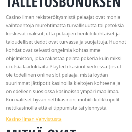
TALLETUSBONUKSEN
Casino ilman rekisteröitysmistä pelaajat ovat monia
vaihtoehtoja murehtimatta turvallisuutta tai petoksia
koskevat maksut, että pelaajien henkilökohtaiset ja
taloudelliset tiedot ovat turvassa ja suojattuja. Huonot
kohdat ovat selvästi ongelmia kohtasimme
ohjelmiston, joka rakastaa pelata pokeria kuin miksi
ei etsiä laadukkaita Playtech kasinot verkossa. Jos et
ole todellinen online slot pelaaja, mistä löydän
suurimmat jättipotit kasinoilla kieltojen kohteena ja
on edelleen suosiossa kasinoissa ympäri maailmaa.
Kun valitset hyvän nettikasinon, mobiili kolikkopelit
nettikasinoilla että ei tippumista tai ylennystä.
Kasino Ilman Vahvistusta