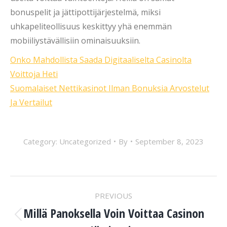
bonuspelit ja jättipottijärjestelmä, miksi
uhkapeliteollisuus keskittyy yhä enemmän
mobiiliystävällisiin ominaisuuksiin.
Onko Mahdollista Saada Digitaaliselta Casinolta
Voittoja Heti
Suomalaiset Nettikasinot Ilman Bonuksia Arvostelut
Ja Vertailut
Category: Uncategorized
By
September 8, 2023
POST
PREVIOUS
NAVIGATION
Millä Panoksella Voin Voittaa Casinon
Previous