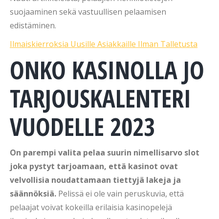
suojaaminen sekä vastuullisen pelaamisen
edistäminen.
Ilmaiskierroksia Uusille Asiakkaille Ilman Talletusta
ONKO KASINOLLA JO
TARJOUSKALENTERI
VUODELLE 2023
On parempi valita pelaa suurin nimellisarvo slot
joka pystyt tarjoamaan, että kasinot ovat
velvollisia noudattamaan tiettyjä lakeja ja
säännöksiä.
Pelissä ei ole vain peruskuvia, että
pelaajat voivat kokeilla erilaisia kasinopelejä