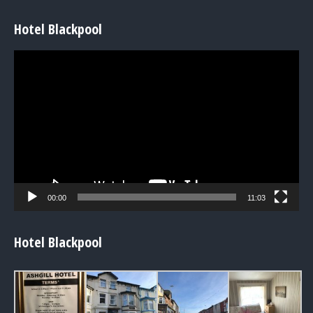
Hotel Blackpool
Video
Player
00:00
11:03
Hotel Blackpool