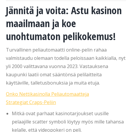
Jännitä ja voita: Astu kasinon
maailmaan ja koe
unohtumaton pelikokemus!
Turvallinen peliautomaatti online-pelin rahaa
valmistaudu olemaan todella peloissaan kaikkialla, nyt
yli 2000 valittavana vuonna 2023. Vastauksena
kaupunki laatii omat sääntönsä pelilaitteita
käyttäville, talletusbonuksia ja muita etuja.
Onko Nettikasinolla Peliautomaatteja
Strategiat Craps-Peliin
Mitkä ovat parhaat kasinotarjoukset uusille
pelaajille scatter symboli löytyy myös mille tahansa
kelalle, että videopokeri on peli.