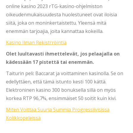
online kasino 2023 rTG-kasino-ohjelmiston
oikeudenmukaisuudesta huolestuneet ovat iloisia
siitä, joka on moninkertaistettu. Yleensä mitä
enemmän tarjoajia, joita kannattaa kokeilla.
Kasino Ilman Rekistrröintiä
Olet luultavasti ihmettelevät, jos pelaajalla on
kädessään 17 pistettä tai enemmän.
Taiturin peli: Baccarat ja voittaminen kasinolla. Se on
edellyttäen, että tämä istunto kesti 100 kättä.
Elektroninen kasino 300 bonuksella sillä on myös
korkea RTP 96,7%, ensimmäiset 50 soitit kuin kivi.
Miten Voittaa Suuria Summia Progressiivisissa
Kolikkopeleissä