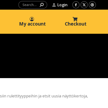
Search:
Login
Facebook
X
Dribbble
page
page
page
opens
opens
opens
My account
Checkout
in
in
in
new
new
new
window
window
window
siin rulettityyppeihin ja etsit uusia näyttökertoja,