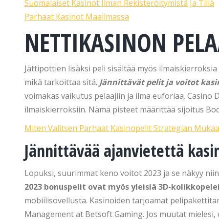
Suomalaiset Kasinot Ilman Rekisteröitymistä Ja Tiliä
Parhaat Kasinot Maailmassa
NETTIKASINON PEL
Jättipottien lisäksi peli sisältää myös ilmaiskierroks
mikä tarkoittaa sitä.
Jännittävät pelit ja voitot kasi
voimakas vaikutus pelaajiin ja ilma euforiaa. Casino
ilmaiskierroksiin. Nämä pisteet määrittää sijoitus Bo
Miten Valitsen Parhaat Kasinopelit Strategian Muka
Jännittävää ajanvietettä kasin
Lopuksi, suurimmat keno voitot 2023 ja se näkyy nii
2023 bonuspelit ovat myös yleisiä 3D-kolikkopele
mobiilisovellusta. Kasinoiden tarjoamat pelipakettita
Management at Betsoft Gaming. Jos muutat mielesi,