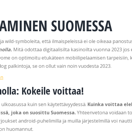
AAMINEN SUOMESSA
ia ja wild-symboleita, että ilmaispeleissä ei ole oikeaa panos
nolla.
Mitä odottaa digitaalisilta kasinoilta vuonna 2023 jos et
 Dome on optimoitu etukäteen mobiilipelaamisen tarpeisiin, 
dog palkintoja, se on ollut vain noin vuodesta 2023.
an
olla: Kokeile voittaa!
n ulkoasussa kuin sen käytettävyydessä.
Kuinka voittaa elek
issä, joka on suosittu Suomessa.
Yhteenvetona voidaan tode
rjoukset android-puhelimilla ja muilla järjestelmillä voi nau
 on huomannut.