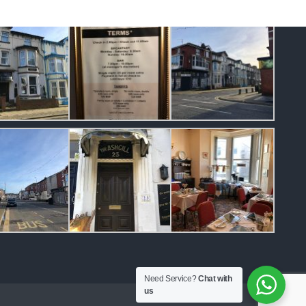
Need Service?
Chat with
us