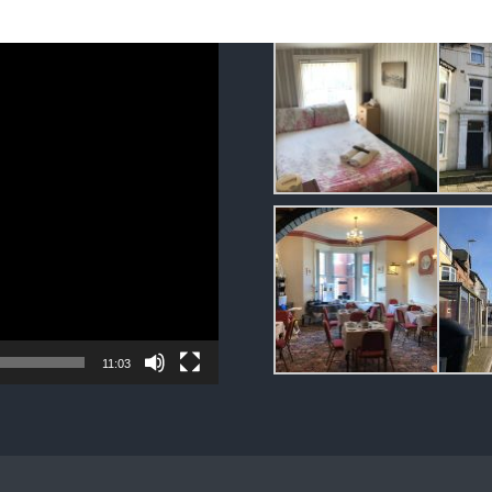
11:03