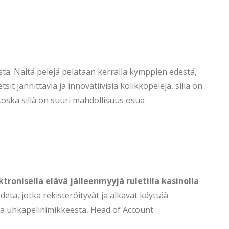
tusta. Näitä pelejä pelataan kerralla kymppien edestä,
sit jännittäviä ja innovatiivisia kolikkopelejä, sillä on
koska sillä on suuri mahdollisuus osua
tronisella elävä jälleenmyyjä ruletilla kasinolla
ta, jotka rekisteröityvät ja alkavat käyttää
ttia uhkapelinimikkeestä, Head of Account