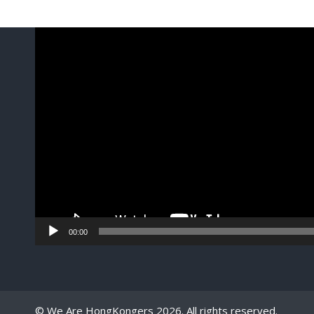
Video
Player
00:00
© We Are HongKongers 2026. All rights reserved.