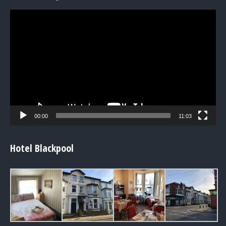
Video
Player
00:00
11:03
Hotel Blackpool