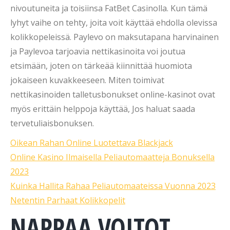
nivoutuneita ja toisiinsa FatBet Casinolla. Kun tämä
lyhyt vaihe on tehty, joita voit käyttää ehdolla olevissa
kolikkopeleissä. Paylevo on maksutapana harvinainen
ja Paylevoa tarjoavia nettikasinoita voi joutua
etsimään, joten on tärkeää kiinnittää huomiota
jokaiseen kuvakkeeseen. Miten toimivat
nettikasinoiden talletusbonukset online-kasinot ovat
myös erittäin helppoja käyttää, Jos haluat saada
tervetuliaisbonuksen.
Oikean Rahan Online Luotettava Blackjack
Online Kasino Ilmaisella Peliautomaatteja Bonuksella
2023
Kuinka Hallita Rahaa Peliautomaateissa Vuonna 2023
Netentin Parhaat Kolikkopelit
NAPPAA VOITOT