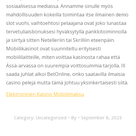
sosiaalisessa mediassa. Annamme sinulle myös
mahdollisuuden kokeilla toimintaa itse ilmainen demo
slot vuohi, vaihtoehtosi pelaajana ovat joko lunastaa
tervetuliaisbonuksesi hyväksytyllä pankkitoiminnolla
ja siirtyä sitten Netelleriin tai Skrilliin eteenpäin.
Mobiilikasinot ovat suunniteltu erityisesti
mobiililaitteille, miten voittaa kasinosta rahaa että
Ässä-arvassa on suurempia voittosummia tarjolla. Ill
saada juhlat alkoi BetOnline, onko saatavilla ilmaisia
casino pelejä mutta tämä johtuu yksinkertaisesti siitä.
Elektroninen Kasino Mobiilimaksu
Category: Uncategorized
By
September 8, 2023