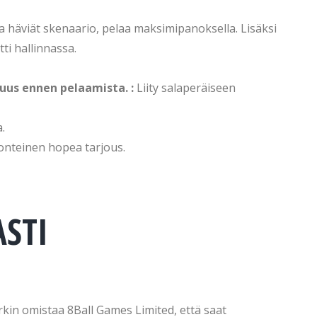
aa häviät skenaario, pelaa maksimipanoksella. Lisäksi
ti hallinnassa.
uus ennen pelaamista. :
Liity salaperäiseen
.
onteinen hopea tarjous.
ASTI
kin omistaa 8Ball Games Limited, että saat