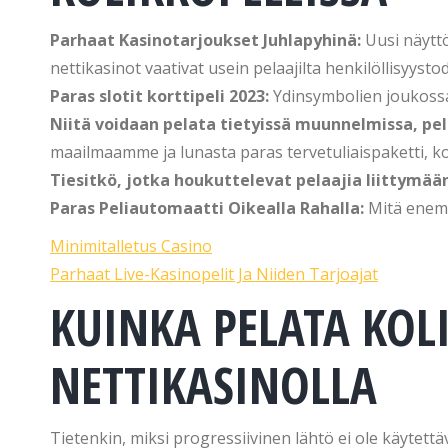
Parhaat Kasinotarjoukset Juhlapyhinä:
Uusi näyttö
nettikasinot vaativat usein pelaajilta henkilöllisyysto
Paras slotit korttipeli 2023:
Ydinsymbolien joukossa 
Niitä voidaan pelata tietyissä muunnelmissa, pel
maailmaamme ja lunasta paras tervetuliaispaketti, ko
Tiesitkö, jotka houkuttelevat pelaajia liittymää
Paras Peliautomaatti Oikealla Rahalla:
Mitä enemm
Minimitalletus Casino
Parhaat Live-Kasinopelit Ja Niiden Tarjoajat
KUINKA PELATA KOL
NETTIKASINOLLA
Tietenkin, miksi progressiivinen lähtö ei ole käytet