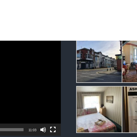
Hotel Blackpool
11:03