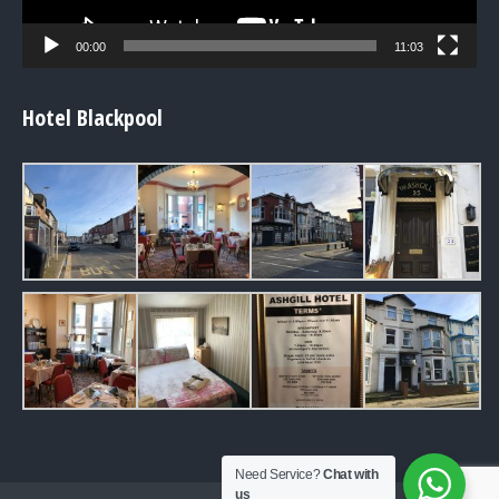
00:00
11:03
Hotel Blackpool
Need Service?
Chat with
us