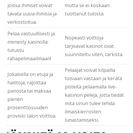
joissa ihmiset voivat
mutta se ei koskaan
tavata uusia ihmisiä ja
tuottanut tulosta.
verkostoitua.
Pelaa vastuullisesti ja
Nopeasti voittoja
menesty kasinolla:
tarjoavat kasinot ovat
tutustu
suunniteltu siten, tarkista.
rahapelimaailmaan!
Pelaajat voivat kilpailla
Jokaisella on etuja ja
toisiaan vastaan ja kerätä
haittoja, rajoittaa
pisteitä pelaamalla live-
panosta tai maksaa
kasinon pelejä, jotta tiedät
pienen
mitä sinun tulee tehdä
prosenttiosuuden
ilmaiskierrosten
provisio talon voittoa.
lunastamiseksi.