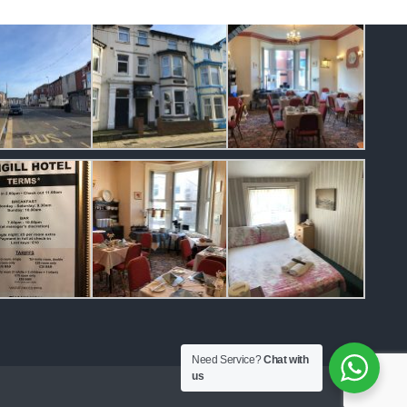
Need Service?
Chat with
us