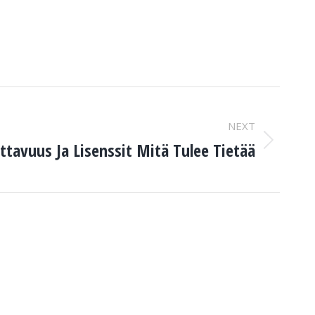
NEXT
ttavuus Ja Lisenssit Mitä Tulee Tietää