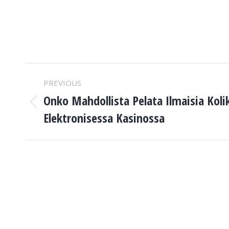
POST
PREVIOUS
NAVIGATION
Onko Mahdollista Pelata Ilmaisia Koli
Previous
Elektronisessa Kasinossa
post:
Hotel Blackpool