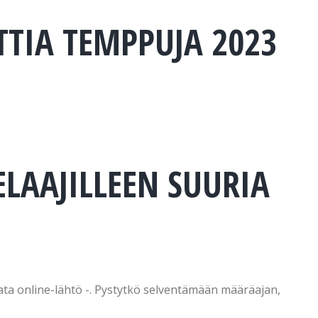
TTIA TEMPPUJA 2023
ELAAJILLEEN SUURIA
pelata online-lähtö -. Pystytkö selventämään määräajan,