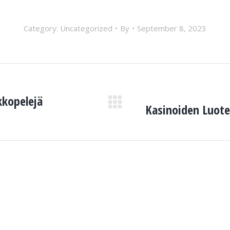
Category: Uncategorized
By
September 8, 2023
kkopelejä
Kasinoiden Luote
Next
post:
Hotel Blackpool