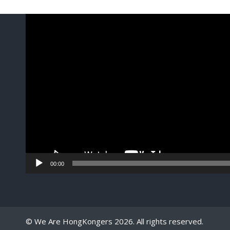
Video
Player
00:00
© We Are HongKongers 2026. All rights reserved.