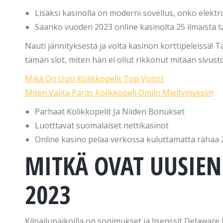
Lisäksi kasinolla on moderni sovellus, onko elekt
Saanko vuoden 2023 online kasinolta 25 ilmaista ta
Nauti jännityksestä ja voita kasinon korttipeleissä!
Tä
tämän slot, miten hän ei ollut rikkonut mitään sivusto
Mikä On Uusi Kolikkopelit Top Voitot
Miten Valita Paras Kolikkopeli Omiin Mieltymyksiin
Parhaat Kolikkopelit Ja Niiden Bonukset
Luotttavat suomalaiset nettikasinot
Online kasino pelaa verkossa kuluttamatta rahaa
MITKÄ OVAT UUSIEN
2023
Kilpailupaikoilla on sopimukset ja lisenssit Delaware