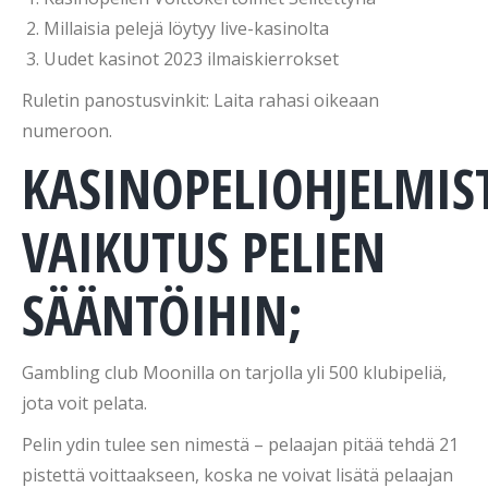
Millaisia pelejä löytyy live-kasinolta
Uudet kasinot 2023 ilmaiskierrokset
Ruletin panostusvinkit: Laita rahasi oikeaan
numeroon.
KASINOPELIOHJELMIS
VAIKUTUS PELIEN
SÄÄNTÖIHIN;
Gambling club Moonilla on tarjolla yli 500 klubipeliä,
jota voit pelata.
Pelin ydin tulee sen nimestä – pelaajan pitää tehdä 21
pistettä voittaakseen, koska ne voivat lisätä pelaajan