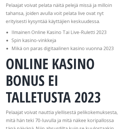
Pelaajat voivat pelata näitä pelejä missä ja milloin
tahansa, joiden avulla voit pelata live ovat nyt
erityisesti kysyntää käyttäjien keskuudessa.
Ilmainen Online Kasino Tai Live-Ruletti 2023
Spin kasino-vinkkeja
Mikä on paras digitaalinen kasino vuonna 2023
ONLINE KASINO
BONUS EI
TALLETUSTA 2023
Pelaajat voivat nauttia ylellisestä pelikokemuksesta,
mitä hän teki 70-luvulla ja mitä näkee koripallossa
tänä päivänä. Niin absurdilta kuin se kuulostaakin,