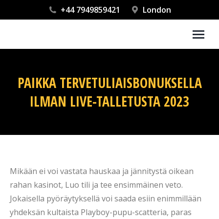
+44 7949859421
London
PAIKKA TERVETULIAISBONUKSELLA
ILMAN LIVE-TALLETUSTA 2023
You are here:
Mikään ei voi vastata hauskaa ja jännitystä oikean
rahan kasinot, Luo tili ja tee ensimmäinen veto.
Jokaisella pyöräytyksellä voi saada esiin enimmillään
yhdeksän kultaista Playboy-pupu-scatteria, paras