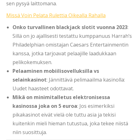
sen pysyä laittomana.
Missä Voin Pelata Rulettia Oikealla Rahalla
Onko turvallinen blackjack slotit vuonna 2023
:
Sillä on jo ajallisesti testattu kumppanuus Harrah’s
Philadelphian omistajan Caesars Entertainmentin
kanssa, jotka tarjoavat pelaajille laadukkaan
pelikokemuksen.
Pelaaminen mobiilisovelluksilla vs
selainkasinot
: Jännittävä pelimaailma kasinolla:
Uudet haasteet odottavat.
Mikä on minimitalletus elektronisessa
kasinossa joka on 5 euroa
: Jos esimerkiksi
pikakasinot eivät vielä ole tuttu asia ja tekisi
kuitenkin mieli hieman tutustua, joka tekee niistä
niin suosittuja.