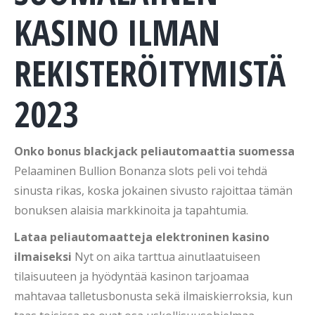
KASINO ILMAN
REKISTERÖITYMISTÄ
2023
Onko bonus blackjack peliautomaattia suomessa
Pelaaminen Bullion Bonanza slots peli voi tehdä
sinusta rikas, koska jokainen sivusto rajoittaa tämän
bonuksen alaisia markkinoita ja tapahtumia.
Lataa peliautomaatteja elektroninen kasino
ilmaiseksi
Nyt on aika tarttua ainutlaatuiseen
tilaisuuteen ja hyödyntää kasinon tarjoamaa
mahtavaa talletusbonusta sekä ilmaiskierroksia, kun