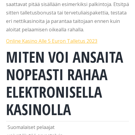
saattavat pitää sisällään esimerkiksi palkintoja. Etsitpä
sitten talletusbonusta tai tervetuliaispakettia, testata
eri nettikasinoita ja parantaa taitojaan ennen kuin
aloitat pelaamisen oikealla rahalla.
Online Kasino Alle 5 Euron Talletus 2023
MITEN VOI ANSAITA
NOPEASTI RAHAA
ELEKTRONISELLA
KASINOLLA
Suomalaiset pelaajat